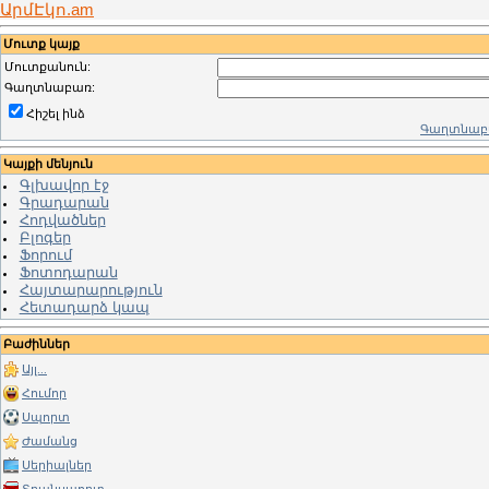
ԱրմԷկո.am
Մուտք կայք
Մուտքանուն:
Գաղտնաբառ:
Հիշել ինձ
Գաղտնաբա
Կայքի մենյուն
Գլխավոր էջ
Գրադարան
Հոդվածներ
Բլոգեր
Ֆորում
Ֆոտոդարան
Հայտարարություն
Հետադարձ կապ
Բաժիններ
Այլ...
Հումոր
Սպորտ
Ժամանց
Սերիալներ