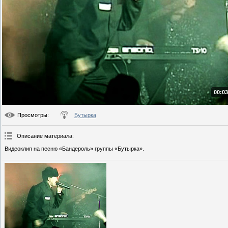
00:03
Просмотры
:
Бутырка
Описание материала
:
Видеоклип на песню «Бандероль» группы «Бутырка».