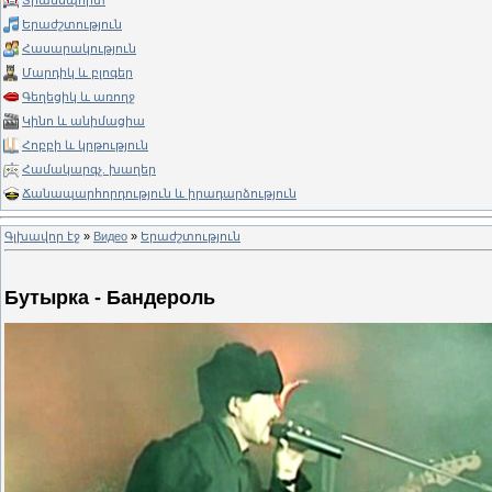
Տրանսպորտ
Երաժշտություն
Հասարակություն
Մարդիկ և բլոգեր
Գեղեցիկ և առողջ
Կինո և անիմացիա
Հոբբի և կրթություն
Համակարգչ. խաղեր
Ճանապարհորդություն և իրադարձություն
Գլխավոր էջ
»
Видео
»
Երաժշտություն
Бутырка - Бандероль