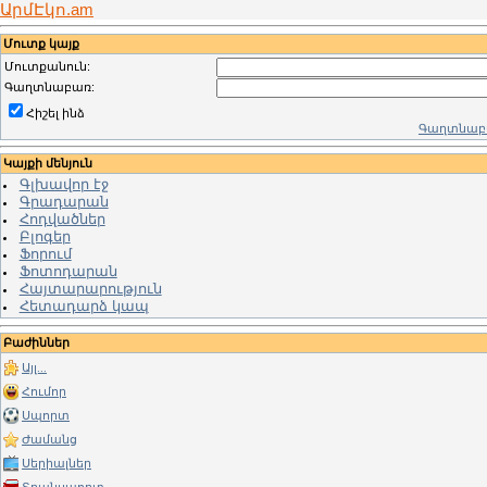
ԱրմԷկո.am
Մուտք կայք
Մուտքանուն:
Գաղտնաբառ:
Հիշել ինձ
Գաղտնաբա
Կայքի մենյուն
Գլխավոր էջ
Գրադարան
Հոդվածներ
Բլոգեր
Ֆորում
Ֆոտոդարան
Հայտարարություն
Հետադարձ կապ
Բաժիններ
Այլ...
Հումոր
Սպորտ
Ժամանց
Սերիալներ