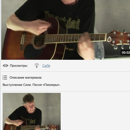
00:02
Просмотры
:
СиЛя
Описание материала
:
Выступление Сили. Песня «Пионеры».