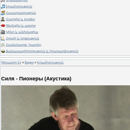
Տրանսպորտ
Երաժշտություն
Հասարակություն
Մարդիկ և բլոգեր
Գեղեցիկ և առողջ
Կինո և անիմացիա
Հոբբի և կրթություն
Համակարգչ. խաղեր
Ճանապարհորդություն և իրադարձություն
Գլխավոր էջ
»
Видео
»
Երաժշտություն
Силя - Пионеры (Акустика)