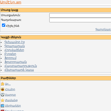
ԱրմԷկո.am
Մուտք կայք
Մուտքանուն:
Գաղտնաբառ:
Հիշել ինձ
Գաղտնաբա
Կայքի մենյուն
Գլխավոր էջ
Գրադարան
Հոդվածներ
Բլոգեր
Ֆորում
Ֆոտոդարան
Հայտարարություն
Հետադարձ կապ
Բաժիններ
Այլ...
Հումոր
Սպորտ
Ժամանց
Սերիալներ