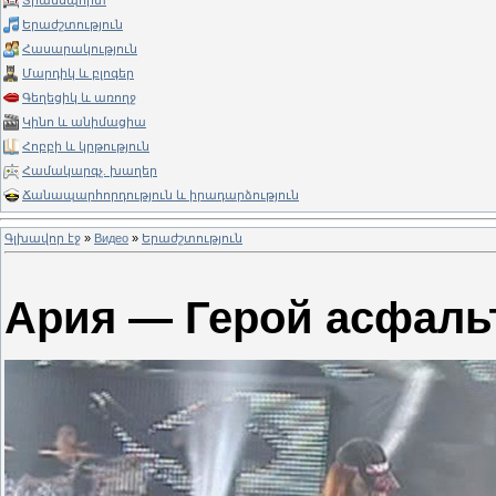
Տրանսպորտ
Երաժշտություն
Հասարակություն
Մարդիկ և բլոգեր
Գեղեցիկ և առողջ
Կինո և անիմացիա
Հոբբի և կրթություն
Համակարգչ. խաղեր
Ճանապարհորդություն և իրադարձություն
Գլխավոր էջ
»
Видео
»
Երաժշտություն
Ария — Герой асфальта