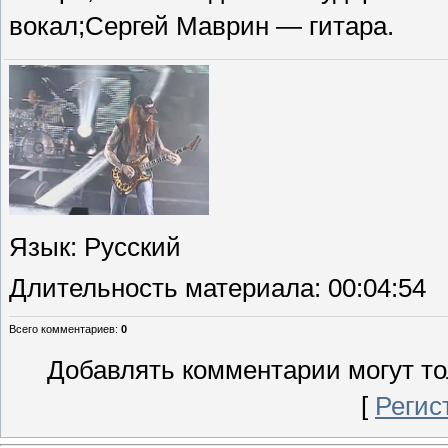
вокал;Сергей Маврин — гитара.
Язык
: Русский
Длительность материала
: 00:04:54
Всего комментариев
:
0
Добавлять комментарии могут то
[
Регис