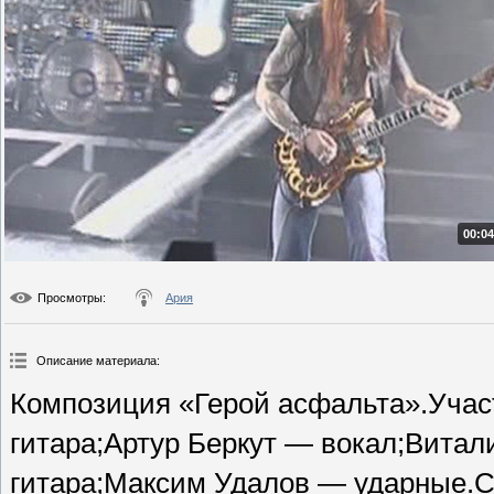
00:04
Просмотры
:
Ария
Описание материала
:
Композиция «Герой асфальта».Уча
гитара;Артур Беркут — вокал;Вита
гитара;Максим Удалов — ударные.