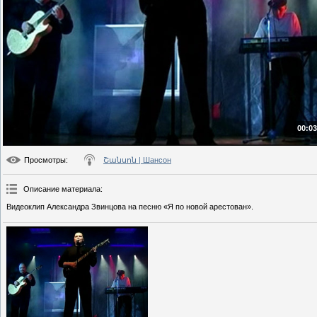
00:03
Просмотры
:
Շանսոն | Шансон
Описание материала
:
Видеоклип Александра Звинцова на песню «Я по новой арестован».