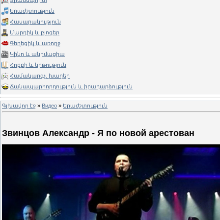
Տրանսպորտ
Երաժշտություն
Հասարակություն
Մարդիկ և բլոգեր
Գեղեցիկ և առողջ
Կինո և անիմացիա
Հոբբի և կրթություն
Համակարգչ. խաղեր
Ճանապարհորդություն և իրադարձություն
Գլխավոր էջ
»
Видео
»
Երաժշտություն
Звинцов Александр - Я по новой арестован