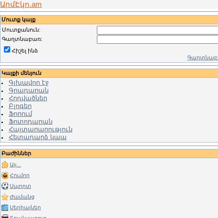
ԱրմԷկո.am
Մուտք կայք
Մուտքանուն:
Գաղտնաբառ:
Հիշել ինձ
Գաղտնաբա
Կայքի մենյուն
Գլխավոր էջ
Գրադարան
Հոդվածներ
Բլոգեր
Ֆորում
Ֆոտոդարան
Հայտարարություն
Հետադարձ կապ
Բաժիններ
Այլ...
Հումոր
Սպորտ
Ժամանց
Սերիալներ