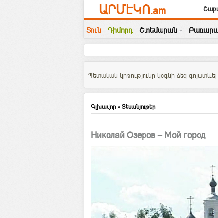
ԱՐՄԷԿՈ
.am
Շաբա
Տուն
Դիմորդ
Շտեմարան
Բառարա
Պետական կրթությունը կօգնի ձեզ գոյատևել:
Գլխավոր
»
Տեսանյութեր
Николай Озеров — Мой город