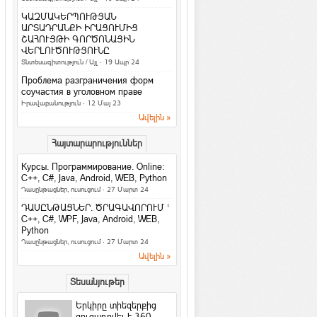
նշանները. իմացիր, թե
ինչով ես ...
ԿԱԶՄԱԿԵՐՊՈՒԹՅԱՆ
Հասարակություն
ԱՐՏԱԴՐԱՆՔԻ ԻՐԱՑՈՒՄԻՑ
ՇԱՀՈՒՅԹԻ ԳՈՐԾՈՆԱՅԻՆ
4 հարց մտավոր կարողությունները
ՎԵՐԼՈՒԾՈՒԹՅՈՒՆԸ
ստուգելու համար
Տնտեսագիտություն / Այլ
· 19 Ապր 24
Հետաքրքիր նյութեր
·
ArmEco
Проблема разграничения форм
3 գաղտնիք, որոնք տղամարդիկ
соучастия в уголовном праве
երբեք չեն բարձրաձայնում
Իրավաբանություն
· 12 Մայ 23
Հարաբերություններ
·
ArmEco
Ավելին »
Facebook-ի նոր
Հայտարարություններ
տվյալների մշակման
կենտրոնը կաշխատի
Курсы. Программирование. Online:
քամու...
C++, C#, Java, Android, WEB, Python
Համացանց
·
rafoaper777
Դասընթացներ, ուսուցում
· 27 Մարտ 24
Все женщины продажны /Б. Шоу
ԴԱՍԸՆԹԱՑՆԵՐ. ԾՐԱԳԱՎՈՐՈՒՄ ‘
На русском / In english
C++, C#, WPF, Java, Android, WEB,
Python
6 պարզ միջոց՝ ամուսնությունը
Դասընթացներ, ուսուցում
· 27 Մարտ 24
երջանիկ դարձնելու համար
Ավելին »
Հարաբերություններ
Երջանկությունն ափի մեջ
Տեսանյութեր
Խորհուրդներ
Երկիրը տիեզերքից
Հրաշք Աղջիկ
ցուցադրվել է 360