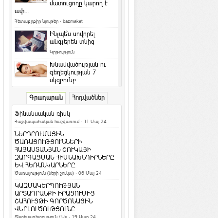
մատուցողը կարող է
ափ...
Հետաքրքիր նյութեր
·
bazmaket
Ինչպե՞ս սովորել
անգլերեն տնից
Կրթություն
Խնամվածության ու
գեղեցկության 7
սկզբունք
Գեղեցիկ և առողջ
·
ArmEco
Գրադարան
Հոդվածներ
Ի՞նչ դաջվածքներ են
նախընտրում հայերը և
Ֆինանսական ռիսկ
արդյո՞ք հասկանու...
Հաշվապահական հաշվառում
· 11 Մայ 24
Մշակույթ և արվեստ
·
ArmEco
ՆԵՐԴՐՈՒՄԱՅԻՆ
Երկնագույն աչքերով կատուն
ԾԱՌԱՅՈՒԹՅՈՒՆՆԵՐԻ
համացանցի աստղ է դարձել
ՀԱՅԱՍՏԱՆՅԱՆ ՇՈՒԿԱՅԻ
ԶԱՐԳԱՑՄԱՆ ՀԻՄՆԱԽՆԴԻՐՆԵՐԸ
Տեսանյութեր / Ֆոտո
ԵՎ ՀԵՌԱՆԿԱՐՆԵՐԸ
Ամանոր 2016` Կարմիր կամ Կրակե
Ծառայություն (ների շուկա)
· 06 Մայ 24
Կապիկի տարի
ԿԱԶՄԱԿԵՐՊՈՒԹՅԱՆ
Տոներ և օրեր
ԱՐՏԱԴՐԱՆՔԻ ԻՐԱՑՈՒՄԻՑ
ՇԱՀՈՒՅԹԻ ԳՈՐԾՈՆԱՅԻՆ
Կենդանակերպի
ՎԵՐԼՈՒԾՈՒԹՅՈՒՆԸ
ամենա-ամենա
Տնտեսագիտություն / Այլ
· 19 Ապր 24