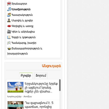
Տրանսպորտ
Երաժշտություն
Հասարակություն
Մարդիկ և բլոգեր
Գեղեցիկ և առողջ
Կինո և անիմացիա
Հոբբի և կրթություն
Համակարգչ. խաղեր
Ճանապարհորդություն և
իրադարձություն
Անցուդարձ
Բլոգեր
Ֆորում
Երջանկությունը երբեք
չի այցելում նրանց,
ովքեր չեն գնահա...
Խորհուրդներ
·
ArmEco
Դա զայրացնում է․ 5
պատճառ, որոնցից