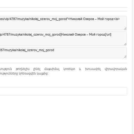
նություն թողնելիս լինել մաքսիմալ կոռեկտ և խուսափել վիրավորական
ւթյունները կհեռացվեն կայքից: