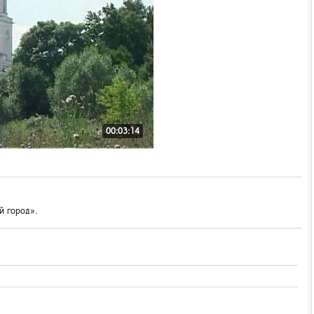
00:03:14
й город».