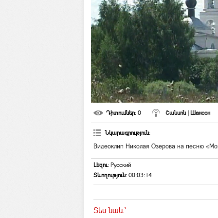
Դիտումներ
: 0
Շանսոն | Шансон
Նկարագրություն
:
Видеоклип Николая Озерова на песню «Мо
Լեզու
: Русский
Տևողություն
: 00:03:14
Տես նաև`