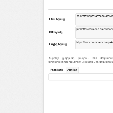
Html հղումը
BB հղումը
Ուղիղ հղումը
Հարգելի ընկերներ, խնդրում ենք մեկնաբա
արտահայտություններից: Այլապես Ձեր մեկնաբանո
FaceBook
ArmEco