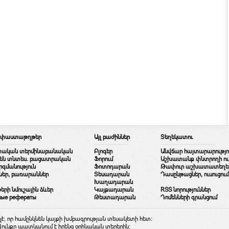
/ փաստաթղթեր
Այլ բաժիններ
Տեղեկատու
տական տերմինաբանական
Բլոգեր
Անվճար հայտարարությո
երեն տնտես. բացատրական
Ֆորում
Աշխատանք փնտրողի ուղ
գմանություն
Ֆոտոդարան
Թափուր աշխատատեղե
ներ, բառարաններ
Տեսադարան
Դասընթացներ, ուսուցում
Խաղադարան
ի նմուշային ձևեր
Կայքադարան
RSS նորություններ
ные рефераты
Թեստադարան
Դոմենների գրանցում
, որ համընկնեն կայքի խմբագրության տեսակետի հետ:
վունքը պատկանում է իրենց օրինական տերերին: