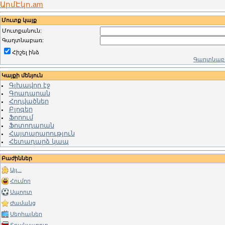
ԱրմԷկո.am
Մուտք կայք
Մուտքանուն:
Գաղտնաբառ:
Հիշել ինձ
Գաղտնաբա
Կայքի մենյուն
Գլխավոր էջ
Գրադարան
Հոդվածներ
Բլոգեր
Ֆորում
Ֆոտոդարան
Հայտարարություն
Հետադարձ կապ
Բաժիններ
Այլ...
Հումոր
Սպորտ
Ժամանց
Սերիալներ