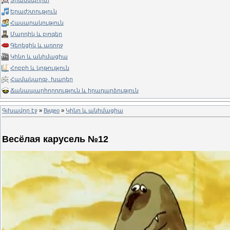
Տրանսպորտ
Երաժշտություն
Հասարակություն
Մարդիկ և բլոգեր
Գեղեցիկ և առողջ
Կինո և անիմացիա
Հոբբի և կրթություն
Համակարգչ. խաղեր
Ճանապարհորդություն և իրադարձություն
Գլխավոր էջ
»
Видео
»
Կինո և անիմացիա
Весёлая карусель №12