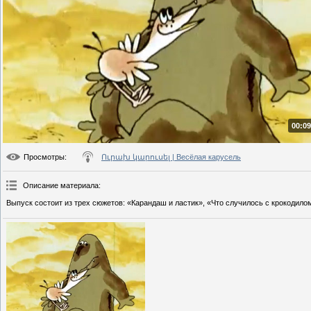
00:09
Просмотры
:
Ուրախ կարուսել | Весёлая карусель
Описание материала
:
Выпуск состоит из трех сюжетов: «Карандаш и ластик», «Что случилось с крокодилом»