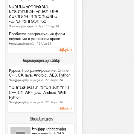
նշանները. իմացիր, թե
ինչով ես ...
ԿԱԶՄԱԿԵՐՊՈՒԹՅԱՆ
Հասարակություն
ԱՐՏԱԴՐԱՆՔԻ ԻՐԱՑՈՒՄԻՑ
ՇԱՀՈՒՅԹԻ ԳՈՐԾՈՆԱՅԻՆ
4 հարց մտավոր կարողությունները
ՎԵՐԼՈՒԾՈՒԹՅՈՒՆԸ
ստուգելու համար
Տնտեսագիտություն / Այլ
· 19 Ապր 24
Հետաքրքիր նյութեր
·
ArmEco
Проблема разграничения форм
3 գաղտնիք, որոնք տղամարդիկ
соучастия в уголовном праве
երբեք չեն բարձրաձայնում
Իրավաբանություն
· 12 Մայ 23
Հարաբերություններ
·
ArmEco
Ավելին »
Facebook-ի նոր
Հայտարարություններ
տվյալների մշակման
կենտրոնը կաշխատի
Курсы. Программирование. Online:
քամու...
C++, C#, Java, Android, WEB, Python
Համացանց
·
rafoaper777
Դասընթացներ, ուսուցում
· 27 Մարտ 24
Все женщины продажны /Б. Шоу
ԴԱՍԸՆԹԱՑՆԵՐ. ԾՐԱԳԱՎՈՐՈՒՄ ‘
На русском / In english
C++, C#, WPF, Java, Android, WEB,
Python
6 պարզ միջոց՝ ամուսնությունը
Դասընթացներ, ուսուցում
· 27 Մարտ 24
երջանիկ դարձնելու համար
Ավելին »
Հարաբերություններ
Երջանկությունն ափի մեջ
Տեսանյութեր
Խորհուրդներ
Երկիրը տիեզերքից
Հրաշք Աղջիկ
ցուցադրվել է 360