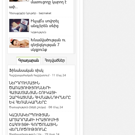
մատուցողը կարող է
ափ...
Հետաքրքիր նյութեր
·
bazmaket
Ինչպե՞ս սովորել
անգլերեն տնից
Կրթություն
Խնամվածության ու
գեղեցկության 7
սկզբունք
Գեղեցիկ և առողջ
·
ArmEco
Գրադարան
Հոդվածներ
Ի՞նչ դաջվածքներ են
նախընտրում հայերը և
Ֆինանսական ռիսկ
արդյո՞ք հասկանու...
Հաշվապահական հաշվառում
· 11 Մայ 24
Մշակույթ և արվեստ
·
ArmEco
ՆԵՐԴՐՈՒՄԱՅԻՆ
Երկնագույն աչքերով կատուն
ԾԱՌԱՅՈՒԹՅՈՒՆՆԵՐԻ
համացանցի աստղ է դարձել
ՀԱՅԱՍՏԱՆՅԱՆ ՇՈՒԿԱՅԻ
ԶԱՐԳԱՑՄԱՆ ՀԻՄՆԱԽՆԴԻՐՆԵՐԸ
Տեսանյութեր / Ֆոտո
ԵՎ ՀԵՌԱՆԿԱՐՆԵՐԸ
Ամանոր 2016` Կարմիր կամ Կրակե
Ծառայություն (ների շուկա)
· 06 Մայ 24
Կապիկի տարի
ԿԱԶՄԱԿԵՐՊՈՒԹՅԱՆ
Տոներ և օրեր
ԱՐՏԱԴՐԱՆՔԻ ԻՐԱՑՈՒՄԻՑ
ՇԱՀՈՒՅԹԻ ԳՈՐԾՈՆԱՅԻՆ
Կենդանակերպի
ՎԵՐԼՈՒԾՈՒԹՅՈՒՆԸ
ամենա-ամենա
Տնտեսագիտություն / Այլ
· 19 Ապր 24