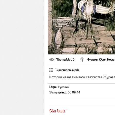
Դիտումներ
: 0
Фильмы Юрия Норш
Նկարագրություն
:
История незадачливого сватовства Журав
Լեզու
: Русский
Տևողություն
: 00:09:44
Տես նաև`