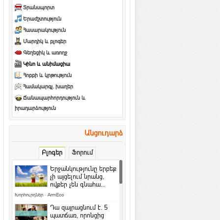
Տրանսպորտ
Երաժշտություն
Հասարակություն
Մարդիկ և բլոգեր
Գեղեցիկ և առողջ
Կինո և անիմացիա
Հոբբի և կրթություն
Համակարգչ. խաղեր
Ճանապարհորդություն և
իրադարձություն
Անցուդարձ
Բլոգեր
Ֆորում
Երջանկությունը երբեք
չի այցելում նրանց,
ովքեր չեն գնահա...
Խորհուրդներ
·
ArmEco
Դա զայրացնում է․ 5
պատճառ, որոնցից