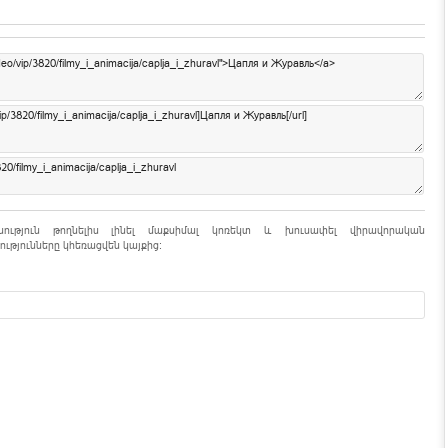
նություն թողնելիս լինել մաքսիմալ կոռեկտ և խուսափել վիրավորական
ւթյունները կհեռացվեն կայքից: