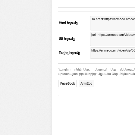
Html հղումը
BB հղումը
Ուղիղ հղումը
Հարգելի ընկերներ, խնդրում ենք մեկնաբա
արտահայտություններից: Այլապես Ձեր մեկնաբանո
FaceBook
ArmEco