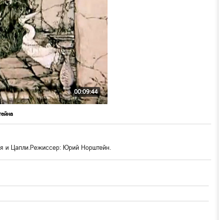
00:09:44
тейна
ля и Цапли.Режиссер: Юрий Норштейн.