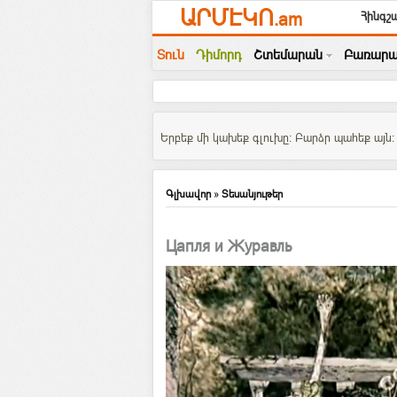
ԱՐՄԷԿՈ
.am
Հինգշա
Տուն
Դիմորդ
Շտեմարան
Բառարա
Երբեք մի կախեք գլուխը: Բարձր պահեք այն: 
Գլխավոր
»
Տեսանյութեր
Цапля и Журавль