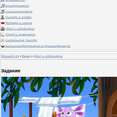
Տրանսպորտ
Երաժշտություն
Հասարակություն
Մարդիկ և բլոգեր
Գեղեցիկ և առողջ
Կինո և անիմացիա
Հոբբի և կրթություն
Համակարգչ. խաղեր
Ճանապարհորդություն և իրադարձություն
Գլխավոր էջ
»
Видео
»
Կինո և անիմացիա
Задание