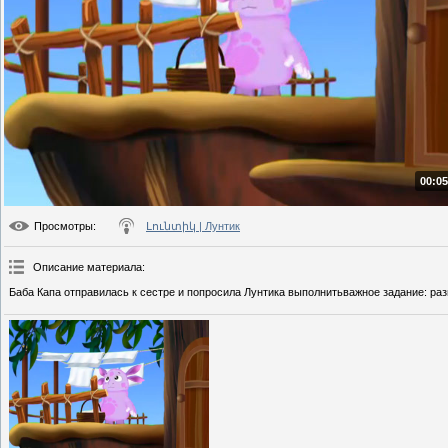
00:05
Просмотры
:
Լունտիկ | Лунтик
Описание материала
:
Баба Капа отправилась к сестре и попросила Лунтика выполнитьважное задание: раз