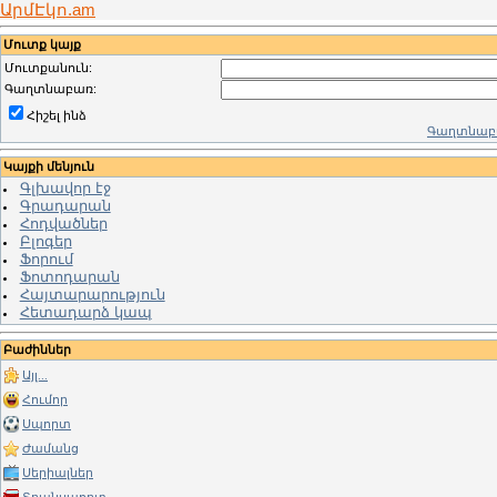
ԱրմԷկո.am
Մուտք կայք
Մուտքանուն:
Գաղտնաբառ:
Հիշել ինձ
Գաղտնաբա
Կայքի մենյուն
Գլխավոր էջ
Գրադարան
Հոդվածներ
Բլոգեր
Ֆորում
Ֆոտոդարան
Հայտարարություն
Հետադարձ կապ
Բաժիններ
Այլ...
Հումոր
Սպորտ
Ժամանց
Սերիալներ