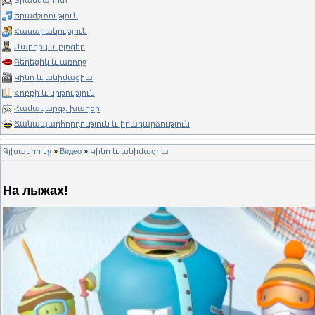
Տրանսպորտ
Երաժշտություն
Հասարակություն
Մարդիկ և բլոգեր
Գեղեցիկ և առողջ
Կինո և անիմացիա
Հոբբի և կրթություն
Համակարգչ. խաղեր
Ճանապարհորդություն և իրադարձություն
Գլխավոր էջ
»
Видео
»
Կինո և անիմացիա
На лыжах!