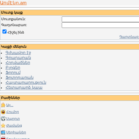
ԱրմԷկո.am
Մուտք կայք
Մուտքանուն:
Գաղտնաբառ:
Հիշել ինձ
Գաղտնաբա
Կայքի մենյուն
Գլխավոր էջ
Գրադարան
Հոդվածներ
Բլոգեր
Ֆորում
Ֆոտոդարան
Հայտարարություն
Հետադարձ կապ
Բաժիններ
Այլ...
Հումոր
Սպորտ
Ժամանց
Սերիալներ