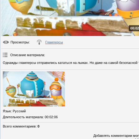
00:02
Просмотры
:
Гламперсы
Описание материала
:
Однажды гламперсы отправились кататься на лыжах. Но даже на самой безопасной 
Язык
: Русский
Длительность материала
: 00:02:06
Всего комментариев
:
0
Добавлять комментарии могу