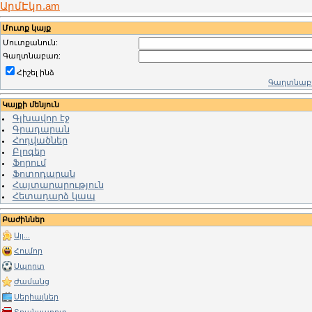
ԱրմԷկո.am
Մուտք կայք
Մուտքանուն:
Գաղտնաբառ:
Հիշել ինձ
Գաղտնաբա
Կայքի մենյուն
Գլխավոր էջ
Գրադարան
Հոդվածներ
Բլոգեր
Ֆորում
Ֆոտոդարան
Հայտարարություն
Հետադարձ կապ
Բաժիններ
Այլ...
Հումոր
Սպորտ
Ժամանց
Սերիալներ