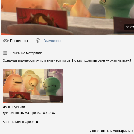
00:02
Просмотры
:
Гламперсы
Описание материала
:
Однажды гламперсы купили книгу комиксов. Но как поделить один журнал на всех?
Язык
: Русский
Длительность материала
: 00:02:07
Всего комментариев
:
0
Добавлять комментарии могу