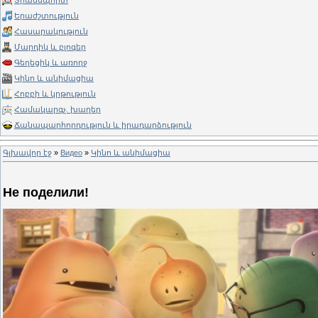
Տրանսպորտ
Երաժշտություն
Հասարակություն
Մարդիկ և բլոգեր
Գեղեցիկ և առողջ
Կինո և անիմացիա
Հոբբի և կրթություն
Համակարգչ. խաղեր
Ճանապարհորդություն և իրադարձություն
Գլխավոր էջ
»
Видео
»
Կինո և անիմացիա
Не поделили!