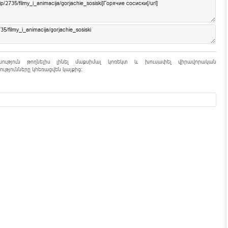
նություն թողնելիս լինել մաքսիմալ կոռեկտ և խուսափել վիրավորական
ւթյունները կհեռացվեն կայքից: