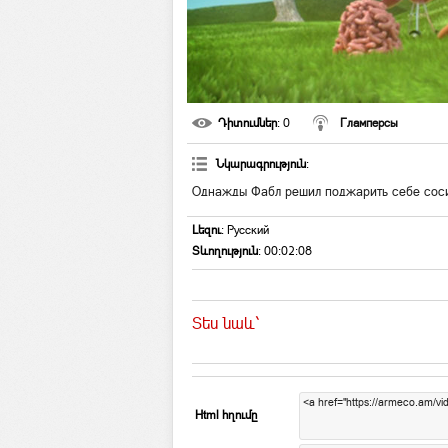
Դիտումներ
: 0
Гламперсы
Նկարագրություն
:
Однажды Фабл решил поджарить себе сосис
Լեզու
: Русский
Տևողություն
: 00:02:08
Տես նաև`
Html հղումը