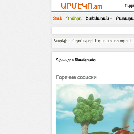
ԱՐՄԷԿՈ
.am
Ուրբ
Տուն
Դիմորդ
Շտեմարան
Բառարա
Կարելի է ընդունել որևէ գաղափարի օգտակար
Գլխավոր
»
Տեսանյութեր
Горячие сосиски