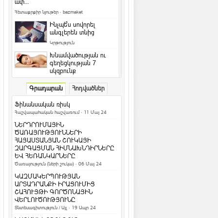
ափ...
Հետաքրքիր նյութեր
·
bazmaket
Ինչպե՞ս սովորել
անգլերեն տնից
Կրթություն
Խնամվածության ու
գեղեցկության 7
սկզբունք
Գեղեցիկ և առողջ
·
ArmEco
Գրադարան
Հոդվածներ
Ի՞նչ դաջվածքներ են
նախընտրում հայերը և
Ֆինանսական ռիսկ
արդյո՞ք հասկանու...
Հաշվապահական հաշվառում
· 11 Մայ 24
Մշակույթ և արվեստ
·
ArmEco
ՆԵՐԴՐՈՒՄԱՅԻՆ
Երկնագույն աչքերով կատուն
ԾԱՌԱՅՈՒԹՅՈՒՆՆԵՐԻ
համացանցի աստղ է դարձել
ՀԱՅԱՍՏԱՆՅԱՆ ՇՈՒԿԱՅԻ
ԶԱՐԳԱՑՄԱՆ ՀԻՄՆԱԽՆԴԻՐՆԵՐԸ
Տեսանյութեր / Ֆոտո
ԵՎ ՀԵՌԱՆԿԱՐՆԵՐԸ
Ամանոր 2016` Կարմիր կամ Կրակե
Ծառայություն (ների շուկա)
· 06 Մայ 24
Կապիկի տարի
ԿԱԶՄԱԿԵՐՊՈՒԹՅԱՆ
Տոներ և օրեր
ԱՐՏԱԴՐԱՆՔԻ ԻՐԱՑՈՒՄԻՑ
ՇԱՀՈՒՅԹԻ ԳՈՐԾՈՆԱՅԻՆ
Կենդանակերպի
ՎԵՐԼՈՒԾՈՒԹՅՈՒՆԸ
ամենա-ամենա
Տնտեսագիտություն / Այլ
· 19 Ապր 24
նշանները. իմացիր, թե
ինչով ես ...