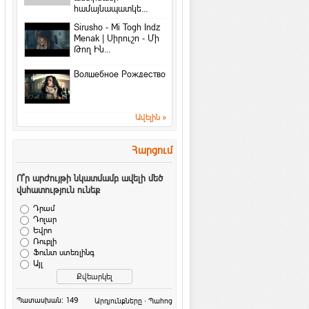
համայնապատկե...
4 լավագույն բանջարեղեն կանանց
համար
Sirusho - Mi Togh Indz
Menak | Սիրուշո - Մի
Հետաքրքիր նյութեր
·
Gevok
Թող Ին...
Գնահատի՛ր այն, ինչ ունես…
Խորհուրդներ
Волшебное Рождество
Պատասխանեք 4 հարցերի և
ստուգեք ձեր բնավորությունը
Հետաքրքիր նյութեր
·
ArmEco
Ավելին »
Երեխաների պատասխանները. ի՞նչ է
սերը
Հարցում
Մտորումներ
Ո՞ր արժույթի նկատմամբ ավելի մեծ
Ես սիրում եմ քեզ
վսհատություն ունեք
Մտորումներ
·
ArmEco
Դրամ
Ետ դարձիր նորից
Դոլար
Մտորումներ
·
ArmEco
Եվրո
Ռուբլի
Ինչի՞ տարի է 2015 թվականը
Ֆունտ ստեռլինգ
Տոներ և օրեր
·
ArmEco
Այլ
Խորհուրդներ ձմռանը
չձանձրանալու համար
Պատասխան: 149
·
Խորհուրդներ
Արդյունքները
Պահոց