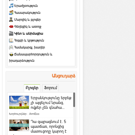
Երաժշտություն
Հասարակություն
Մարդիկ և բլոգեր
Գեղեցիկ և առողջ
Կինո և անիմացիա
Հոբբի և կրթություն
Համակարգչ. խաղեր
Ճանապարհորդություն և
իրադարձություն
Անցուդարձ
Բլոգեր
Ֆորում
Երջանկությունը երբեք
չի այցելում նրանց,
ովքեր չեն գնահա...
Խորհուրդներ
·
ArmEco
Դա զայրացնում է․ 5
պատճառ, որոնցից
մատուցողը կարող է