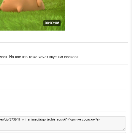
00:02:08
ок. Но кое-кто тоже хочет вкусных сосисок.