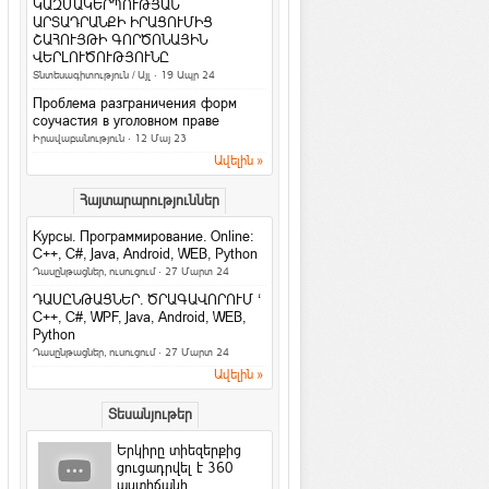
ԿԱԶՄԱԿԵՐՊՈՒԹՅԱՆ
Հասարակություն
ԱՐՏԱԴՐԱՆՔԻ ԻՐԱՑՈՒՄԻՑ
ՇԱՀՈՒՅԹԻ ԳՈՐԾՈՆԱՅԻՆ
4 հարց մտավոր կարողությունները
ՎԵՐԼՈՒԾՈՒԹՅՈՒՆԸ
ստուգելու համար
Տնտեսագիտություն / Այլ
· 19 Ապր 24
Հետաքրքիր նյութեր
·
ArmEco
Проблема разграничения форм
3 գաղտնիք, որոնք տղամարդիկ
соучастия в уголовном праве
երբեք չեն բարձրաձայնում
Իրավաբանություն
· 12 Մայ 23
Հարաբերություններ
·
ArmEco
Ավելին »
Facebook-ի նոր
Հայտարարություններ
տվյալների մշակման
կենտրոնը կաշխատի
Курсы. Программирование. Online:
քամու...
C++, C#, Java, Android, WEB, Python
Համացանց
·
rafoaper777
Դասընթացներ, ուսուցում
· 27 Մարտ 24
Все женщины продажны /Б. Шоу
ԴԱՍԸՆԹԱՑՆԵՐ. ԾՐԱԳԱՎՈՐՈՒՄ ‘
На русском / In english
C++, C#, WPF, Java, Android, WEB,
Python
6 պարզ միջոց՝ ամուսնությունը
Դասընթացներ, ուսուցում
· 27 Մարտ 24
երջանիկ դարձնելու համար
Ավելին »
Հարաբերություններ
Երջանկությունն ափի մեջ
Տեսանյութեր
Խորհուրդներ
Երկիրը տիեզերքից
Հրաշք Աղջիկ
ցուցադրվել է 360
աստիճանի
Մտորումներ