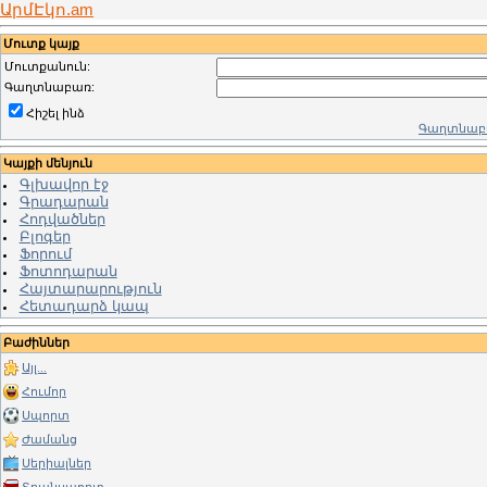
ԱրմԷկո.am
Մուտք կայք
Մուտքանուն:
Գաղտնաբառ:
Հիշել ինձ
Գաղտնաբա
Կայքի մենյուն
Գլխավոր էջ
Գրադարան
Հոդվածներ
Բլոգեր
Ֆորում
Ֆոտոդարան
Հայտարարություն
Հետադարձ կապ
Բաժիններ
Այլ...
Հումոր
Սպորտ
Ժամանց
Սերիալներ