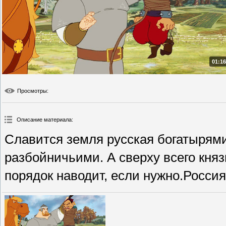
01:16
Просмотры
:
Описание материала
:
Славится земля русская богатырям
разбойничьими. А сверху всего княз
порядок наводит, если нужно.Россия.