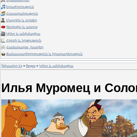
Տրանսպորտ
Երաժշտություն
Հասարակություն
Մարդիկ և բլոգեր
Գեղեցիկ և առողջ
Կինո և անիմացիա
Հոբբի և կրթություն
Համակարգչ. խաղեր
Ճանապարհորդություն և իրադարձություն
Գլխավոր էջ
»
Видео
»
Կինո և անիմացիա
Илья Муромец и Соло