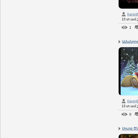
Karen
13 տ.ամ
1
Karen
13 տ.ամ
0
Սուրբ Ծն