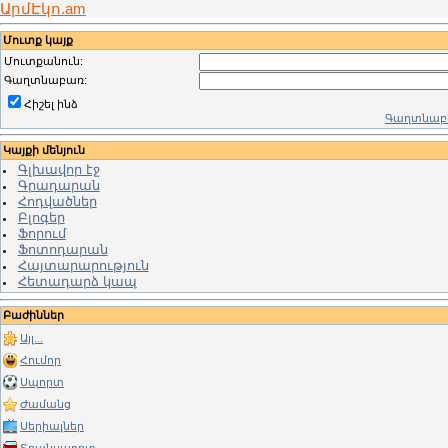
ԱրմԷկո.am
Մուտք կայք
Մուտքանուն:
Գաղտնաբառ:
Հիշել ինձ
Գաղտնաբա
Կայքի մենյուն
Գլխավոր էջ
Գրադարան
Հոդվածներ
Բլոգեր
Ֆորում
Ֆոտոդարան
Հայտարարություն
Հետադարձ կապ
Բաժիններ
Այլ...
Հումոր
Սպորտ
Ժամանց
Սերիալներ