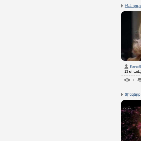
Ինձ դուր 
Karen
13 տ.ամ
1
Տիեզերքի