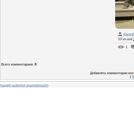
Karen
13 տ.ամ
1
Всего комментариев
:
0
Добавлять комментарии могу
[
Р
Կայքի ամբողջ տարբերակը