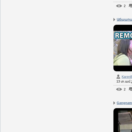
2
Աճպարար
Karen
13 տ.ամ
2
Gangnam 