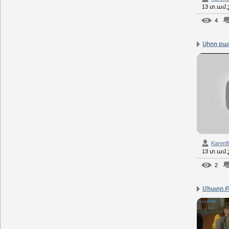
13 տ.ամ
4
Սիրո բ
Karen
13 տ.ամ
2
Միստր Բ