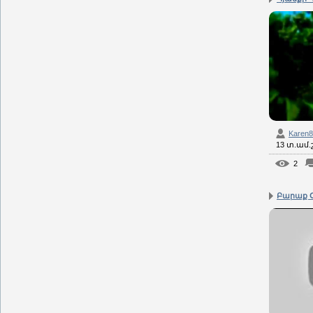
Karen
13 տ.ամ
2
Բարաք Օ