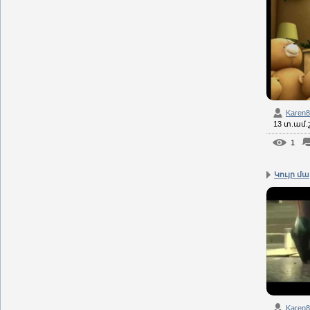
Karen
13 տ.ամ
1
Կույր մա
Karen