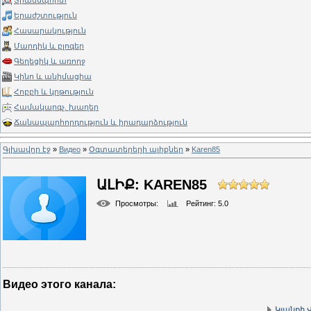
Տրանսպորտ
Երաժշտություն
Հասարակություն
Մարդիկ և բլոգեր
Գեղեցիկ և առողջ
Կինո և անիմացիա
Հոբբի և կրթություն
Համակարգչ. խաղեր
Ճանապարհորդություն և իրադարձություն
Գլխավոր էջ
»
Видео
»
Օգտատերերի ալիքներ
»
Karen85
ԱԼԻՔ: KAREN85
Просмотры
:
Рейтинг
: 5.0
Видео этого канала
:
Կյանքի 