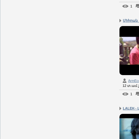
1
Միհրան 
ArmEc
12 տ.ամ
1
LALEH - 