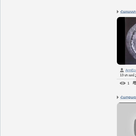
Հայաստա
ArmEc
13 տ.ամ
1
Հարցազր