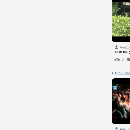
ArmEc
13 տ.ամ
2
Օլիմպիա
ArmEc