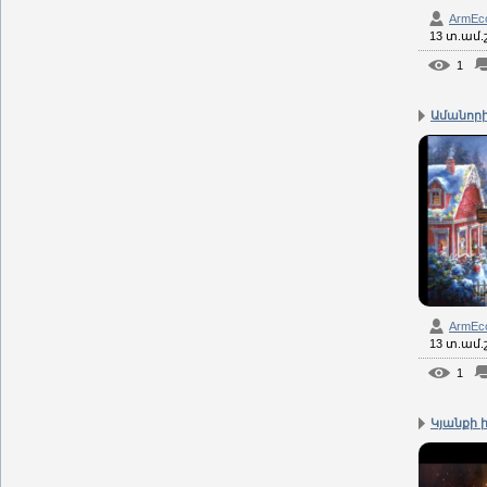
ArmEc
13 տ.ամ
1
Ամանորի
ArmEc
13 տ.ամ
1
Կյանքի 