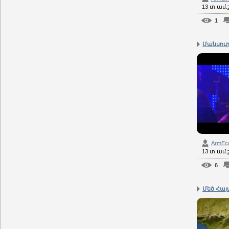
13 տ.ամ
1
Մանսուր -
ArmEc
13 տ.ամ
6
Մեծ Հայ