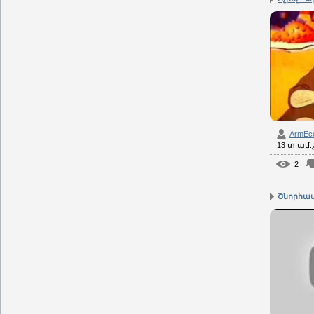
ArmEc
13 տ.ամ
2
Շնորհավո