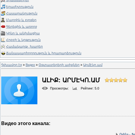
Տրանսպորտ
Երաժշտություն
Հասարակություն
Մարդիկ և բլոգեր
Գեղեցիկ և առողջ
Կինո և անիմացիա
Հոբբի և կրթություն
Համակարգչ. խաղեր
Ճանապարհորդություն և իրադարձություն
Գլխավոր էջ
»
Видео
»
Օգտատերերի ալիքներ
»
ԱրմԷկո.ամ
ԱԼԻՔ: ԱՐՄԷԿՈ.ԱՄ
Просмотры
:
Рейтинг
: 5.0
Видео этого канала
:
Ոչինչ - Ֆ