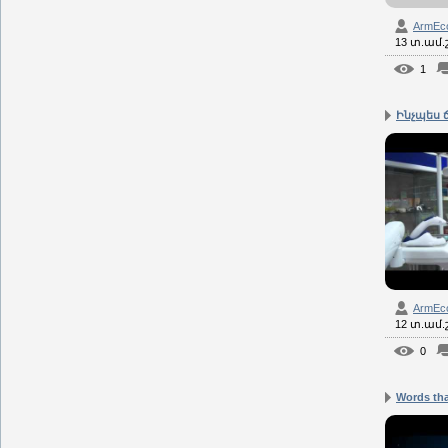
ArmEc
13 տ.ամ
1
Ինչպես 
ArmEc
12 տ.ամ
0
Words tha