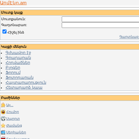
ԱրմԷկո.am
Մուտք կայք
Մուտքանուն:
Գաղտնաբառ:
Հիշել ինձ
Գաղտնաբա
Կայքի մենյուն
Գլխավոր էջ
Գրադարան
Հոդվածներ
Բլոգեր
Ֆորում
Ֆոտոդարան
Հայտարարություն
Հետադարձ կապ
Բաժիններ
Այլ...
Հումոր
Սպորտ
Ժամանց
Սերիալներ