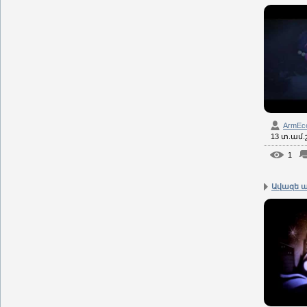
ArmEc
13 տ.ամ
1
Ավազե ա