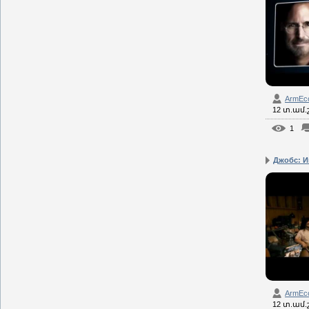
ArmEc
12 տ.ամ
1
Джобс: И
ArmEc
12 տ.ամ