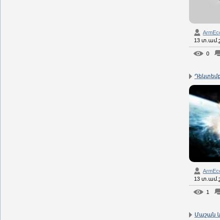
ArmEc
13 տ.ամ
0
Դեկտեմբ
ArmEc
13 տ.ամ
1
Մաշան և