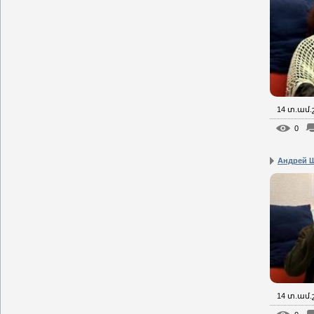
14 տ.ամ
0
Андрей Щ
14 տ.ամ