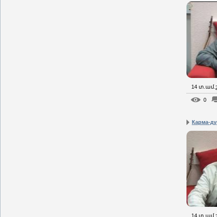
14 տ.ամ
0
Карма-ду
14 տ.ամ