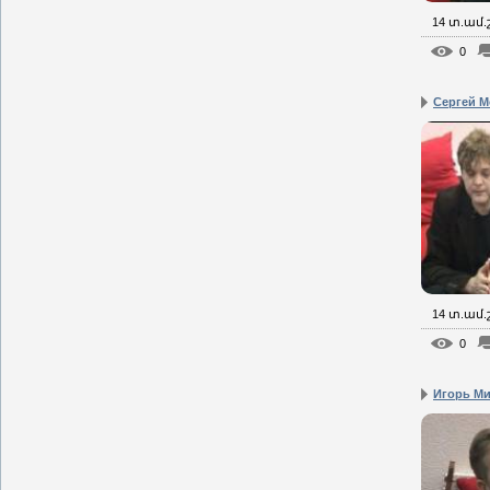
14 տ.ամ
0
Сергей Мо
14 տ.ամ
0
Игорь Мин