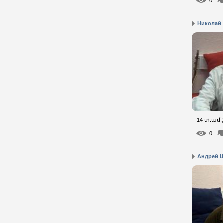
0
Николай 
14 տ.ամ
0
Андрей Щ