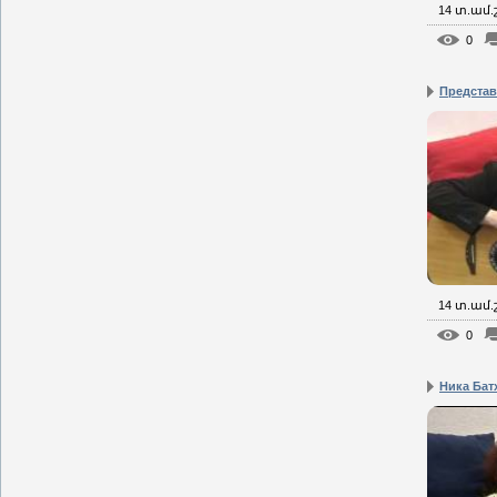
14 տ.ամ
0
Представ
14 տ.ամ
0
Ника Бат