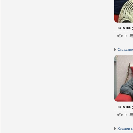
14 տ.ամ
0
Страдани
14 տ.ամ
0
Храмов 