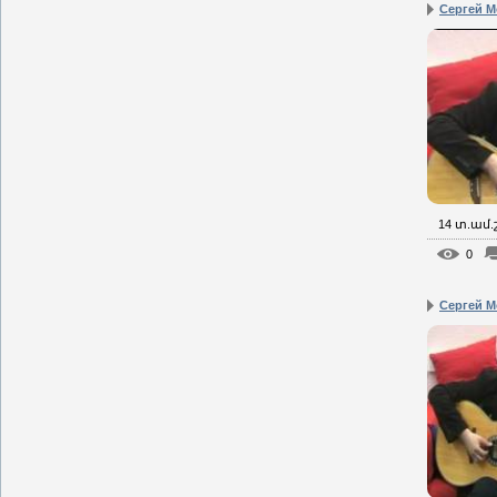
Сергей М
14 տ.ամ
0
Сергей Мо