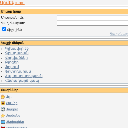
ԱրմԷկո.am
Մուտք կայք
Մուտքանուն:
Գաղտնաբառ:
Հիշել ինձ
Գաղտնաբա
Կայքի մենյուն
Գլխավոր էջ
Գրադարան
Հոդվածներ
Բլոգեր
Ֆորում
Ֆոտոդարան
Հայտարարություն
Հետադարձ կապ
Բաժիններ
Այլ...
Հումոր
Սպորտ
Ժամանց
Սերիալներ