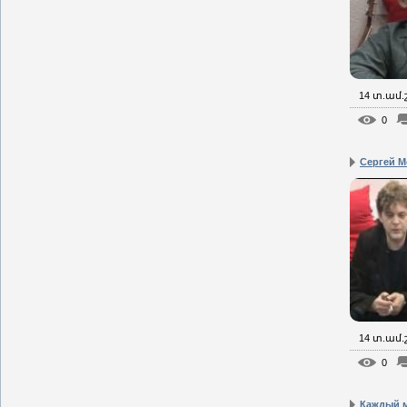
14 տ.ամ
0
Сергей М
14 տ.ամ
0
Каждый м