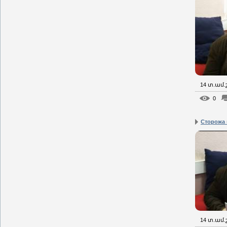
14 տ.ամ
0
Сторожа
14 տ.ամ