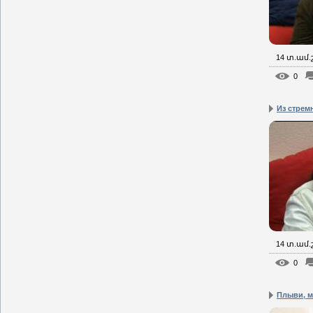
14 տ.ամ
0
Из стрем
14 տ.ամ
0
Плыви, м