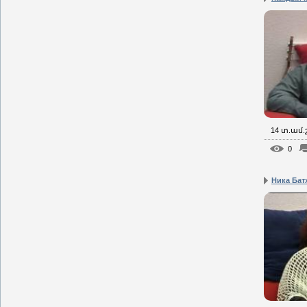
14 տ.ամ
0
Ника Батх