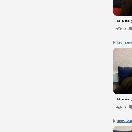
14 տ.ամ
0
Кто таки
14 տ.ամ
0
Ника Батх