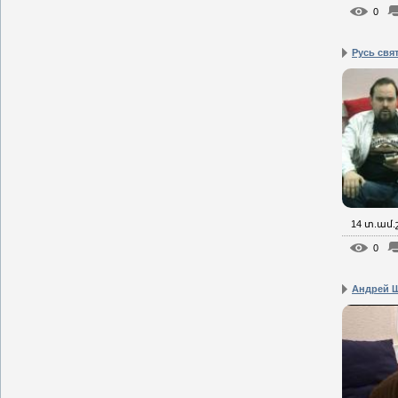
0
Русь свя
14 տ.ամ
0
Андрей Щ