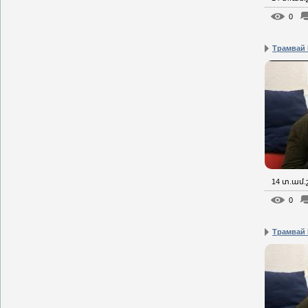
0
Трамвай I
14 տ.ամ
0
Трамвай 