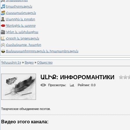
Տրանսպորտ
Երաժշտություն
Հասարակություն
Մարդիկ և բլոգեր
Գեղեցիկ և առողջ
Կինո և անիմացիա
Հոբբի և կրթություն
Համակարգչ. խաղեր
Ճանապարհորդություն և իրադարձություն
Գլխավոր էջ
»
Видео
»
Общество
ԱԼԻՔ: ИНФОРОМАНТИКИ
Просмотры
:
Рейтинг
: 0.0
Творческое объединение поэтов.
Видео этого канала
: