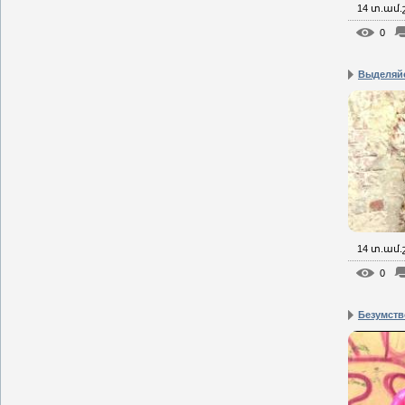
14 տ.ամ
0
Выделяйс
14 տ.ամ
0
Безумств