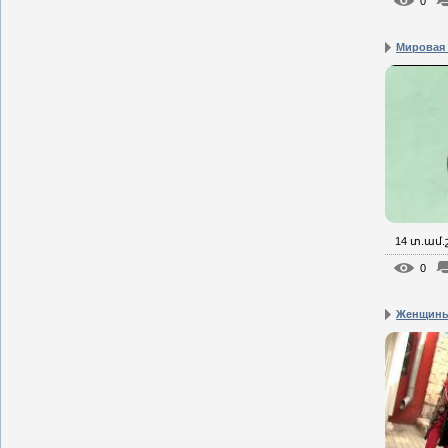
0
Мировая
14 տ.ամ
0
Женщины 