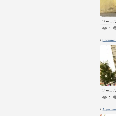
14 տ.ամ
0
Цветные
14 տ.ամ
0
Агресси