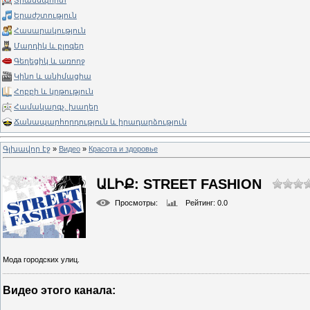
Տրանսպորտ
Երաժշտություն
Հասարակություն
Մարդիկ և բլոգեր
Գեղեցիկ և առողջ
Կինո և անիմացիա
Հոբբի և կրթություն
Համակարգչ. խաղեր
Ճանապարհորդություն և իրադարձություն
Գլխավոր էջ
»
Видео
»
Красота и здоровье
ԱԼԻՔ: STREET FASHION
Просмотры
:
Рейтинг
: 0.0
Мода городских улиц.
Видео этого канала
: