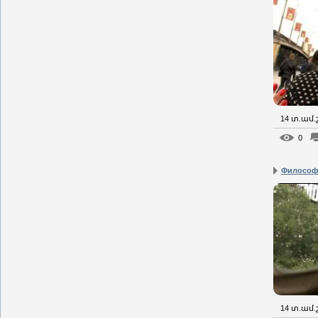
14 տ.ամ
0
Философ
14 տ.ամ