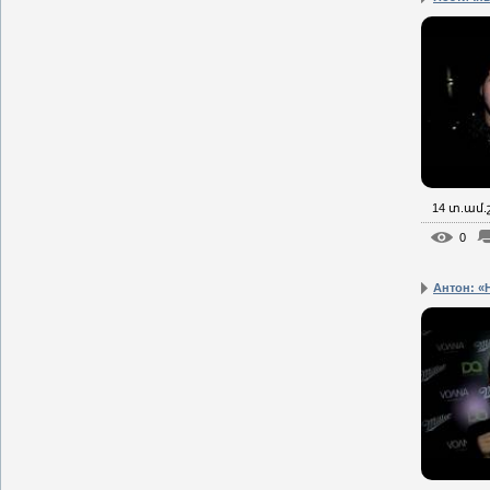
14 տ.ամ
0
Антон: «Н