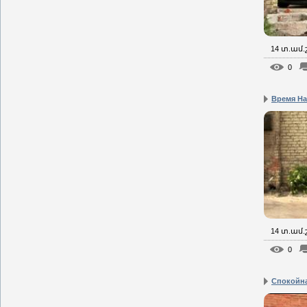
14 տ.ամ
0
Время На
14 տ.ամ
0
Спокойна