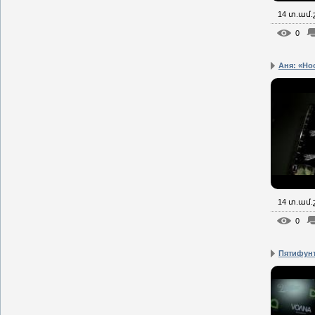
14 տ.ամ
0
Аня: «Нос
14 տ.ամ
0
Пятифун