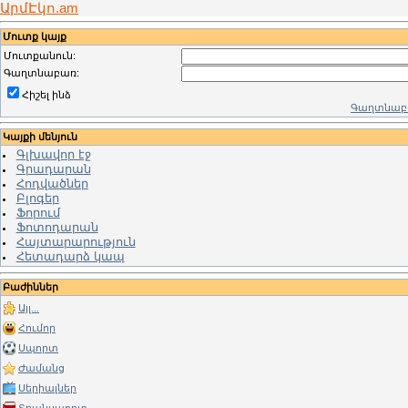
ԱրմԷկո.am
Մուտք կայք
Մուտքանուն:
Գաղտնաբառ:
Հիշել ինձ
Գաղտնաբա
Կայքի մենյուն
Գլխավոր էջ
Գրադարան
Հոդվածներ
Բլոգեր
Ֆորում
Ֆոտոդարան
Հայտարարություն
Հետադարձ կապ
Բաժիններ
Այլ...
Հումոր
Սպորտ
Ժամանց
Սերիալներ