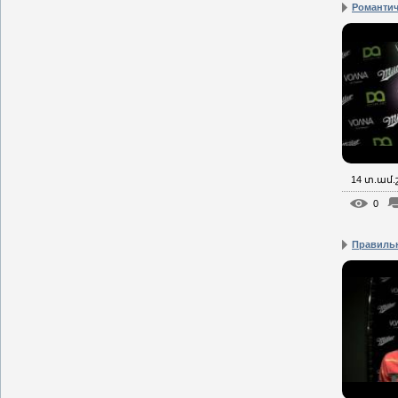
Романтич
14 տ.ամ
0
Правиль