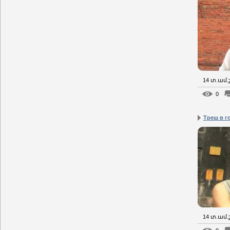
14 տ.ամ
0
Треш в г
14 տ.ամ