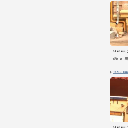
14 տ.ամ
0
Тельняш
14 տ.ամ