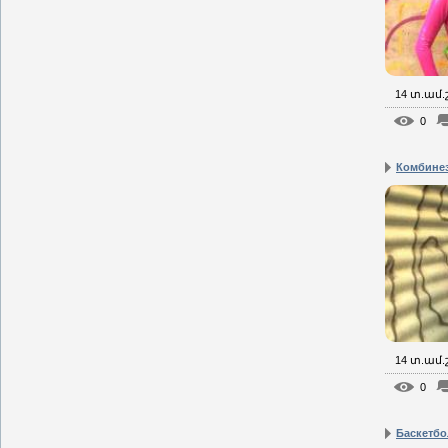
14 տ.ամ
0
Комбинезо
14 տ.ամ
0
Баскетбол