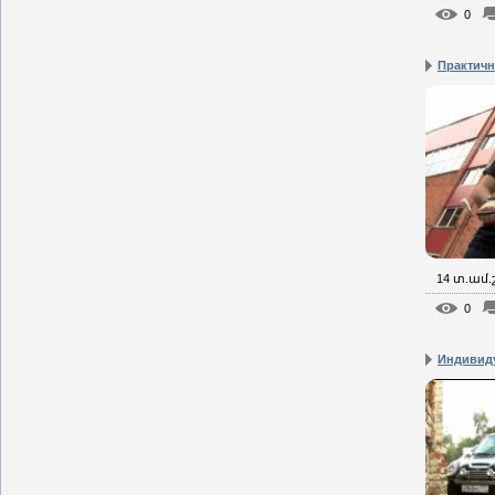
0
Практич
14 տ.ամ
0
Индивид