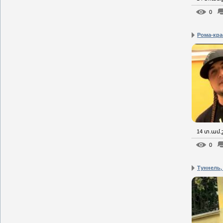
0
Рома-кра
14 տ.ամ
0
Туннель,