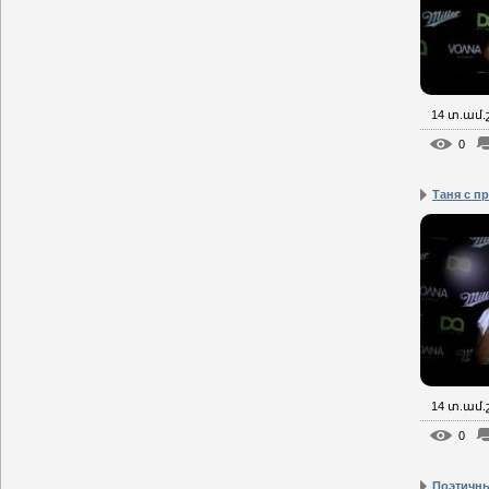
14 տ.ամ
0
Таня с п
14 տ.ամ
0
Поэтичны