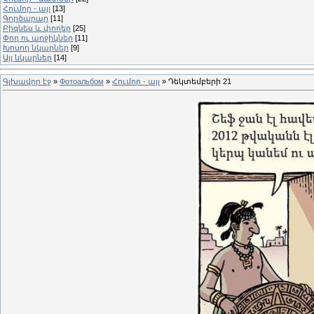
Հումոր - այլ
[13]
Գործարար
[11]
Բիզնես և փողեր
[25]
Փող ու աղջիկներ
[11]
Խոսող նկարներ
[9]
Այլ նկարներ
[14]
Գլխավոր էջ
»
Фотоальбом
»
Հումոր - այլ
» Դեկտեմբերի 21