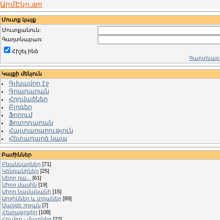
ԱրմԷկո.am
Մուտք կայք
Մուտքանուն:
Գաղտնաբառ:
Հիշել ինձ
Գաղտնաբա
Կայքի մենյուն
Գլխավոր էջ
Գրադարան
Հոդվածներ
Բլոգեր
Ֆորում
Ֆոտոդարան
Հայտարարություն
Հետադարձ կապ
Բաժիններ
Բնանկարներ
[71]
Կենդանիներ
[25]
Սերը դա...
[61]
Սիրո մասին
[19]
Սիրո նամականի
[15]
Աղջիկներ և տղաներ
[89]
Սառցե շրջան
[7]
Հետաքրքիր
[108]
Հումոր - մատներ
[22]