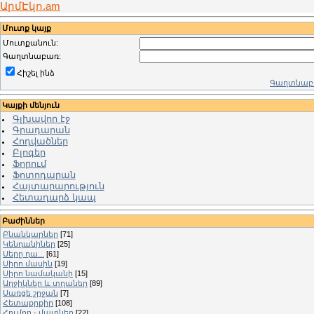
ԱրմԷկո.am
Մուտք կայք
Մուտքանուն:
Գաղտնաբառ:
Հիշել ինձ
Գաղտնաբա
Կայքի մենյուն
Գլխավոր էջ
Գրադարան
Հոդվածներ
Բլոգեր
Ֆորում
Ֆոտոդարան
Հայտարարություն
Հետադարձ կապ
Բաժիններ
Բնանկարներ
[71]
Կենդանիներ
[25]
Սերը դա...
[61]
Սիրո մասին
[19]
Սիրո նամականի
[15]
Աղջիկներ և տղաներ
[89]
Սառցե շրջան
[7]
Հետաքրքիր
[108]
Հումոր - մատներ
[22]