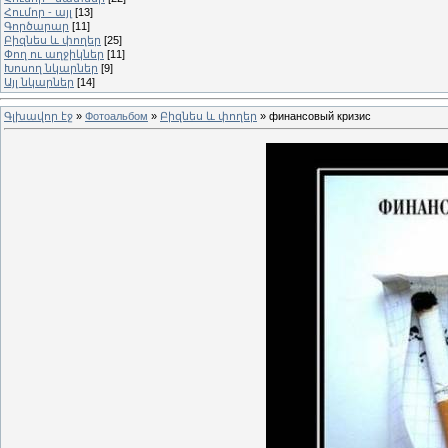
Հումոր - այլ
[13]
Գործարար
[11]
Բիզնես և փողեր
[25]
Փող ու աղջիկներ
[11]
Խոսող նկարներ
[9]
Այլ նկարներ
[14]
Գլխավոր էջ
»
Фотоальбом
»
Բիզնես և փողեր
» финансовый кризис