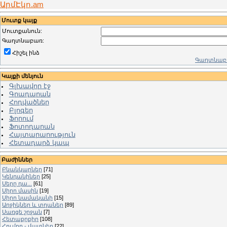
ԱրմԷկո.am
Մուտք կայք
Մուտքանուն:
Գաղտնաբառ:
Հիշել ինձ
Գաղտնաբա
Կայքի մենյուն
Գլխավոր էջ
Գրադարան
Հոդվածներ
Բլոգեր
Ֆորում
Ֆոտոդարան
Հայտարարություն
Հետադարձ կապ
Բաժիններ
Բնանկարներ
[71]
Կենդանիներ
[25]
Սերը դա...
[61]
Սիրո մասին
[19]
Սիրո նամականի
[15]
Աղջիկներ և տղաներ
[89]
Սառցե շրջան
[7]
Հետաքրքիր
[108]
Հումոր - մատներ
[22]