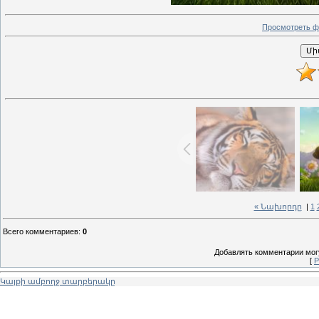
Просмотреть ф
« Նախորդը
|
1
Всего комментариев
:
0
Добавлять комментарии могу
[
Р
Կայքի ամբողջ տարբերակը