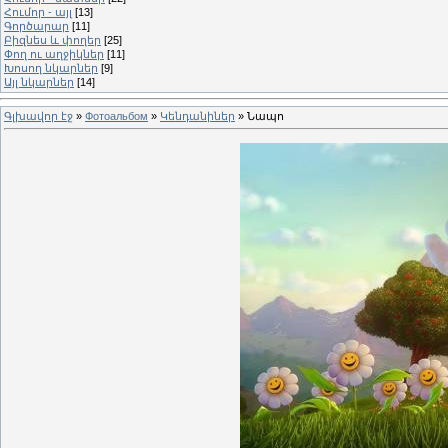
Հումոր - այլ
[13]
Գործարար
[11]
Բիզնես և փողեր
[25]
Փող ու աղջիկներ
[11]
Խոսող նկարներ
[9]
Այլ նկարներ
[14]
Գլխավոր էջ
»
Фотоальбом
»
Կենդանիներ
» Նապո