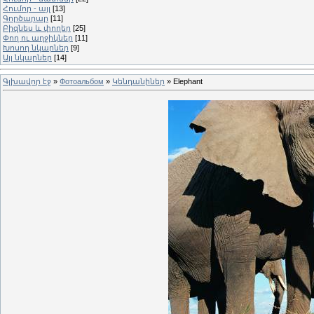
Հումոր - այլ
[13]
Գործարար
[11]
Բիզնես և փողեր
[25]
Փող ու աղջիկներ
[11]
Խոսող նկարներ
[9]
Այլ նկարներ
[14]
Գլխավոր էջ
»
Фотоальбом
»
Կենդանիներ
» Elephant