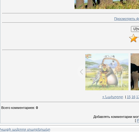
Просмотреть ф
« Նախորդը
|
15
16
1
Всего комментариев
:
0
Добавлять комментарии могу
[
Р
Կայքի ամբողջ տարբերակը