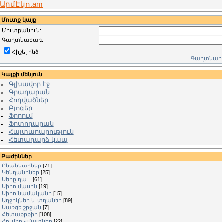
ԱրմԷկո.am
Մուտք կայք
Մուտքանուն:
Գաղտնաբառ:
Հիշել ինձ
Գաղտնաբա
Կայքի մենյուն
Գլխավոր էջ
Գրադարան
Հոդվածներ
Բլոգեր
Ֆորում
Ֆոտոդարան
Հայտարարություն
Հետադարձ կապ
Բաժիններ
Բնանկարներ
[71]
Կենդանիներ
[25]
Սերը դա...
[61]
Սիրո մասին
[19]
Սիրո նամականի
[15]
Աղջիկներ և տղաներ
[89]
Սառցե շրջան
[7]
Հետաքրքիր
[108]
Հումոր - մատներ
[22]