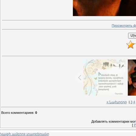
Просмотреть ф
« Նախորդը
|
3
4
Всего комментариев
:
0
Добавлять комментарии могу
[
Р
Կայքի ամբողջ տարբերակը