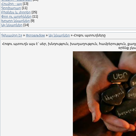
Հումոր - այլ
[13]
Գործարար
[11]
Բիզնես և փողեր
[25]
Փող ու աղջիկներ
[11]
Խոսող նկարներ
[9]
Այլ նկարներ
[14]
Գլխավոր էջ
»
Фотоальбом
»
Այլ նկարներ
» Հոգու պտուղները
Հոգու պտուղն այս է՝ սեր, խնդություն, խաղաղություն, համբերություն, քաղ
օրենք չկ