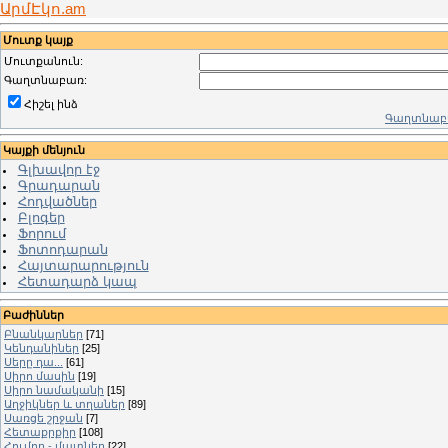
ԱրմԷկո.am
Մուտք կայք
Մուտքանուն:
Գաղտնաբառ:
Հիշել ինձ
Գաղտնաբա
Կայքի մենյուն
Գլխավոր էջ
Գրադարան
Հոդվածներ
Բլոգեր
Ֆորում
Ֆոտոդարան
Հայտարարություն
Հետադարձ կապ
Բաժիններ
Բնանկարներ
[71]
Կենդանիներ
[25]
Սերը դա...
[61]
Սիրո մասին
[19]
Սիրո նամականի
[15]
Աղջիկներ և տղաներ
[89]
Սառցե շրջան
[7]
Հետաքրքիր
[108]
Հումոր - մատներ
[22]