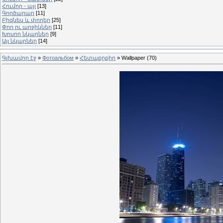
Հումոր - այլ
[13]
Գործարար
[11]
Բիզնես և փողեր
[25]
Փող ու աղջիկներ
[11]
Խոսող նկարներ
[9]
Այլ նկարներ
[14]
Գլխավոր էջ
»
Фотоальбом
»
Հետաքրքիր
» Wallpaper (70)