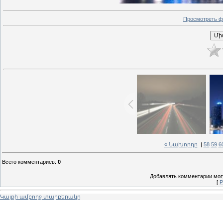
Просмотреть ф
« Նախորդը
|
58
59
6
Всего комментариев
:
0
Добавлять комментарии могу
[
Р
Կայքի ամբողջ տարբերակը