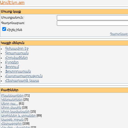
ԱրմԷկո.am
Մուտք կայք
Մուտքանուն:
Գաղտնաբառ:
Հիշել ինձ
Գաղտնաբա
Կայքի մենյուն
Գլխավոր էջ
Գրադարան
Հոդվածներ
Բլոգեր
Ֆորում
Ֆոտոդարան
Հայտարարություն
Հետադարձ կապ
Բաժիններ
Բնանկարներ
[71]
Կենդանիներ
[25]
Սերը դա...
[61]
Սիրո մասին
[19]
Սիրո նամականի
[15]
Աղջիկներ և տղաներ
[89]
Սառցե շրջան
[7]
Հետաքրքիր
[108]
Հումոր - մատներ
[22]