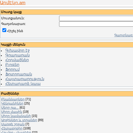
ԱրմԷկո.am
Մուտք կայք
Մուտքանուն:
Գաղտնաբառ:
Հիշել ինձ
Գաղտնաբա
Կայքի մենյուն
Գլխավոր էջ
Գրադարան
Հոդվածներ
Բլոգեր
Ֆորում
Ֆոտոդարան
Հայտարարություն
Հետադարձ կապ
Բաժիններ
Բնանկարներ
[71]
Կենդանիներ
[25]
Սերը դա...
[61]
Սիրո մասին
[19]
Սիրո նամականի
[15]
Աղջիկներ և տղաներ
[89]
Սառցե շրջան
[7]
Հետաքրքիր
[108]
Հումոր - մատներ
[22]