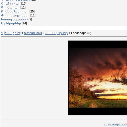
Հումոր - այլ
[13]
Գործարար
[11]
Բիզնես և փողեր
[25]
Փող ու աղջիկներ
[11]
Խոսող նկարներ
[9]
Այլ նկարներ
[14]
Գլխավոր էջ
»
Фотоальбом
»
Բնանկարներ
» Landscape (5)
Просмотреть ф