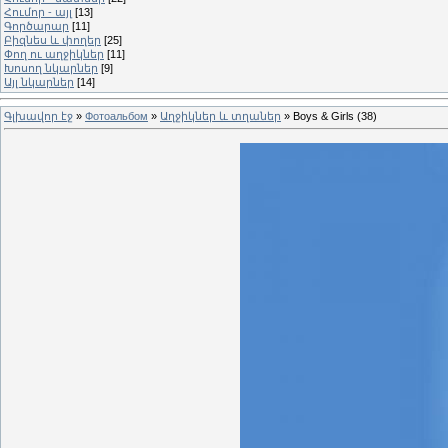
Հումոր - այլ
[13]
Գործարար
[11]
Բիզնես և փողեր
[25]
Փող ու աղջիկներ
[11]
Խոսող նկարներ
[9]
Այլ նկարներ
[14]
Գլխավոր էջ
»
Фотоальбом
»
Աղջիկներ և տղաներ
» Boys & Girls (38)