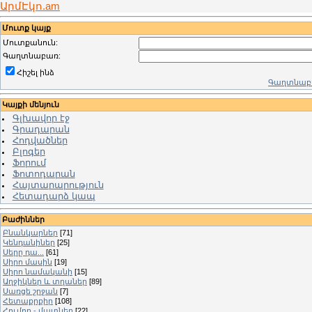
ԱրմԷկո.am
Մուտք կայք
Մուտքանուն:
Գաղտնաբառ:
Հիշել ինձ
Գաղտնաբա
Կայքի մենյուն
Գլխավոր էջ
Գրադարան
Հոդվածներ
Բլոգեր
Ֆորում
Ֆոտոդարան
Հայտարարություն
Հետադարձ կապ
Բաժիններ
Բնանկարներ
[71]
Կենդանիներ
[25]
Սերը դա...
[61]
Սիրո մասին
[19]
Սիրո նամականի
[15]
Աղջիկներ և տղաներ
[89]
Սառցե շրջան
[7]
Հետաքրքիր
[108]
Հումոր - մատներ
[22]