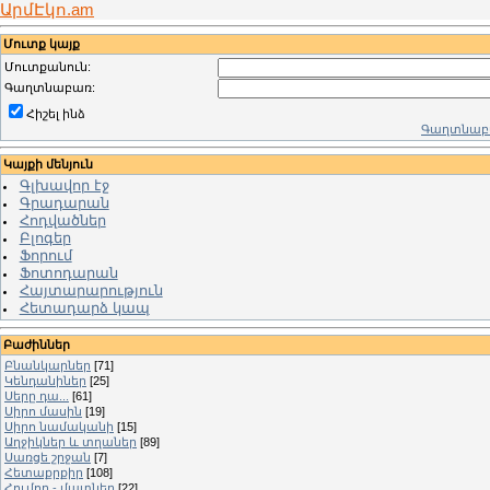
ԱրմԷկո.am
Մուտք կայք
Մուտքանուն:
Գաղտնաբառ:
Հիշել ինձ
Գաղտնաբա
Կայքի մենյուն
Գլխավոր էջ
Գրադարան
Հոդվածներ
Բլոգեր
Ֆորում
Ֆոտոդարան
Հայտարարություն
Հետադարձ կապ
Բաժիններ
Բնանկարներ
[71]
Կենդանիներ
[25]
Սերը դա...
[61]
Սիրո մասին
[19]
Սիրո նամականի
[15]
Աղջիկներ և տղաներ
[89]
Սառցե շրջան
[7]
Հետաքրքիր
[108]
Հումոր - մատներ
[22]