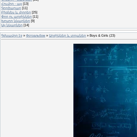
Հումոր - այլ
[13]
Գործարար
[11]
Բիզնես և փողեր
[25]
Փող ու աղջիկներ
[11]
Խոսող նկարներ
[9]
Այլ նկարներ
[14]
Գլխավոր էջ
»
Фотоальбом
»
Աղջիկներ և տղաներ
» Boys & Girls (23)