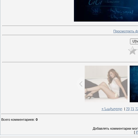
Просмотреть ф
« Նախորդը
|
70
71
7
Всего комментариев
:
0
Добавлять комментарии могу
[
Р