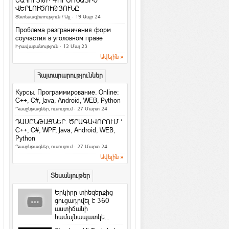
ՇԱՀՈՒՅԹԻ ԳՈՐԾՈՆԱՅԻՆ
4 հարց մտավոր կարողությունները
ՎԵՐԼՈՒԾՈՒԹՅՈՒՆԸ
ստուգելու համար
Տնտեսագիտություն / Այլ
· 19 Ապր 24
Հետաքրքիր նյութեր
·
ArmEco
Проблема разграничения форм
3 գաղտնիք, որոնք տղամարդիկ
соучастия в уголовном праве
երբեք չեն բարձրաձայնում
Իրավաբանություն
· 12 Մայ 23
Հարաբերություններ
·
ArmEco
Ավելին »
Facebook-ի նոր
Հայտարարություններ
տվյալների մշակման
կենտրոնը կաշխատի
Курсы. Программирование. Online:
քամու...
C++, C#, Java, Android, WEB, Python
Համացանց
·
rafoaper777
Դասընթացներ, ուսուցում
· 27 Մարտ 24
Все женщины продажны /Б. Шоу
ԴԱՍԸՆԹԱՑՆԵՐ. ԾՐԱԳԱՎՈՐՈՒՄ ‘
На русском / In english
C++, C#, WPF, Java, Android, WEB,
Python
6 պարզ միջոց՝ ամուսնությունը
Դասընթացներ, ուսուցում
· 27 Մարտ 24
երջանիկ դարձնելու համար
Ավելին »
Հարաբերություններ
Երջանկությունն ափի մեջ
Տեսանյութեր
Խորհուրդներ
Երկիրը տիեզերքից
Հրաշք Աղջիկ
ցուցադրվել է 360
աստիճանի
Մտորումներ
համայնապատկե...
4 լավագույն բանջարեղեն կանանց