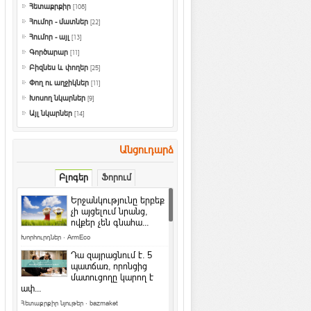
Հետաքրքիր
[108]
Հումոր - մատներ
[22]
Հումոր - այլ
[13]
Գործարար
[11]
Բիզնես և փողեր
[25]
Փող ու աղջիկներ
[11]
Խոսող նկարներ
[9]
Այլ նկարներ
[14]
Անցուդարձ
Բլոգեր
Ֆորում
Երջանկությունը երբեք
չի այցելում նրանց,
ովքեր չեն գնահա...
Խորհուրդներ
·
ArmEco
Դա զայրացնում է․ 5
պատճառ, որոնցից
մատուցողը կարող է
ափ...
Հետաքրքիր նյութեր
·
bazmaket