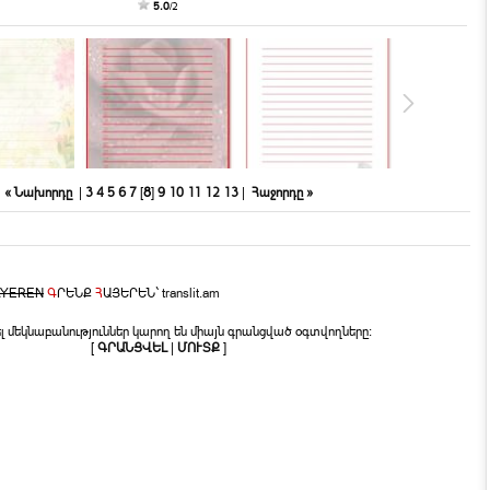
5.0
/
2
« Նախորդը
|
3
4
5
6
7
[
8
]
9
10
11
12
13
|
Հաջորդը »
AYEREN
Գ
ՐԵՆՔ
Հ
ԱՅԵՐԵՆ`
translit.am
լ մեկնաբանություններ կարող են միայն գրանցված օգտվողները:
[
ԳՐԱՆՑՎԵԼ
|
ՄՈՒՏՔ
]