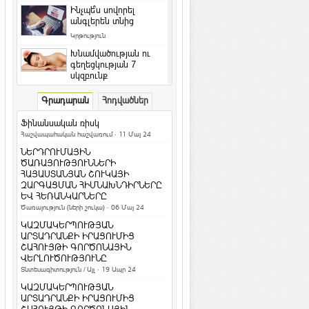
Ինչպե՞ս սովորել
անգլերեն տնից
Կրթություն
Խնամվածության ու
գեղեցկության 7
սկզբունք
Գեղեցիկ և առողջ
·
ArmEco
Գրադարան
Հոդվածներ
Ի՞նչ դաջվածքներ են
նախընտրում հայերը և
Ֆինանսական ռիսկ
արդյո՞ք հասկանու...
Հաշվապահական հաշվառում
· 11 Մայ 24
Մշակույթ և արվեստ
·
ArmEco
ՆԵՐԴՐՈՒՄԱՅԻՆ
Երկնագույն աչքերով կատուն
ԾԱՌԱՅՈՒԹՅՈՒՆՆԵՐԻ
համացանցի աստղ է դարձել
ՀԱՅԱՍՏԱՆՅԱՆ ՇՈՒԿԱՅԻ
ԶԱՐԳԱՑՄԱՆ ՀԻՄՆԱԽՆԴԻՐՆԵՐԸ
Տեսանյութեր / Ֆոտո
ԵՎ ՀԵՌԱՆԿԱՐՆԵՐԸ
Ամանոր 2016` Կարմիր կամ Կրակե
Ծառայություն (ների շուկա)
· 06 Մայ 24
Կապիկի տարի
ԿԱԶՄԱԿԵՐՊՈՒԹՅԱՆ
Տոներ և օրեր
ԱՐՏԱԴՐԱՆՔԻ ԻՐԱՑՈՒՄԻՑ
ՇԱՀՈՒՅԹԻ ԳՈՐԾՈՆԱՅԻՆ
Կենդանակերպի
ՎԵՐԼՈՒԾՈՒԹՅՈՒՆԸ
ամենա-ամենա
Տնտեսագիտություն / Այլ
· 19 Ապր 24
նշանները. իմացիր, թե
ինչով ես ...
ԿԱԶՄԱԿԵՐՊՈՒԹՅԱՆ
Հասարակություն
ԱՐՏԱԴՐԱՆՔԻ ԻՐԱՑՈՒՄԻՑ