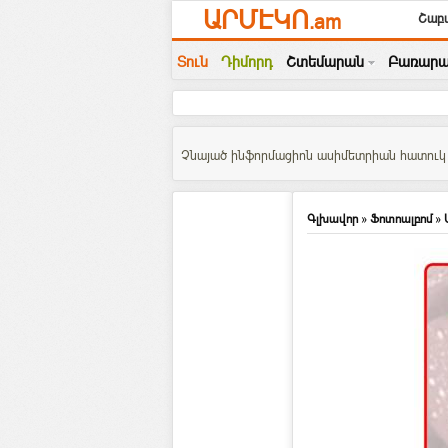
ԱՐՄԷԿՈ
.am
Շաբա
Տուն
Դիմորդ
Շտեմարան
Բառարա
Չնայած ինֆորմացիոն ասիմետրիան հատուկ է
Գլխավոր
»
Ֆոտոալբոմ
»