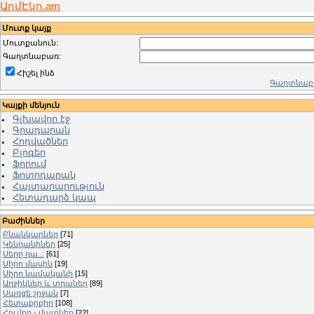
ԱրմԷկո.am
Մուտք կայք
Մուտքանուն:
Գաղտնաբառ:
Հիշել ինձ
Գաղտնաբա
Կայքի մենյուն
Գլխավոր էջ
Գրադարան
Հոդվածներ
Բլոգեր
Ֆորում
Ֆոտոդարան
Հայտարարություն
Հետադարձ կապ
Բաժիններ
Բնանկարներ
[71]
Կենդանիներ
[25]
Սերը դա...
[61]
Սիրո մասին
[19]
Սիրո նամականի
[15]
Աղջիկներ և տղաներ
[89]
Սառցե շրջան
[7]
Հետաքրքիր
[108]
Հումոր - մատներ
[22]