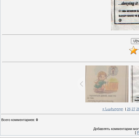
« Նախորդը
|
26
27
2
Всего комментариев
:
0
Добавлять комментарии могу
[
Р