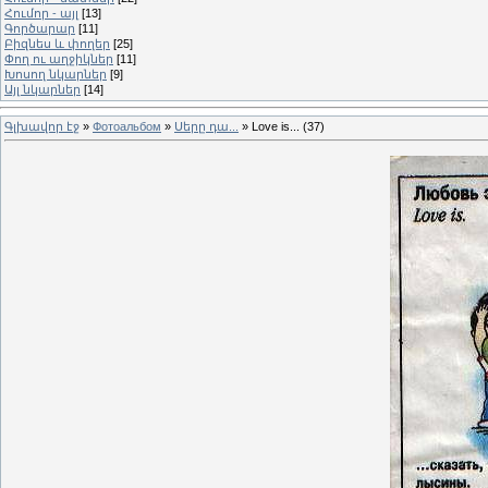
Հումոր - այլ
[13]
Գործարար
[11]
Բիզնես և փողեր
[25]
Փող ու աղջիկներ
[11]
Խոսող նկարներ
[9]
Այլ նկարներ
[14]
Գլխավոր էջ
»
Фотоальбом
»
Սերը դա...
» Love is... (37)