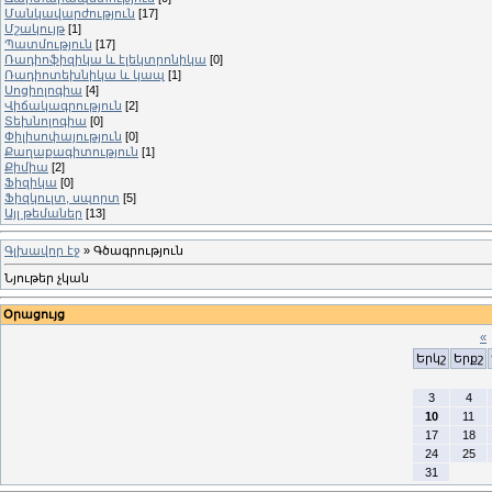
Մանկավարժություն
[17]
Մշակույթ
[1]
Պատմություն
[17]
Ռադիոֆիզիկա և էլեկտրոնիկա
[0]
Ռադիոտեխնիկա և կապ
[1]
Սոցիոլոգիա
[4]
Վիճակագրություն
[2]
Տեխնոլոգիա
[0]
Փիլիսոփայություն
[0]
Քաղաքագիտություն
[1]
Քիմիա
[2]
Ֆիզիկա
[0]
Ֆիզկուլտ, սպորտ
[5]
Այլ թեմաներ
[13]
Գլխավոր էջ
»
Գծագրություն
Նյութեր չկան
Օրացույց
«
Երկշ
Երքշ
3
4
10
11
17
18
24
25
31