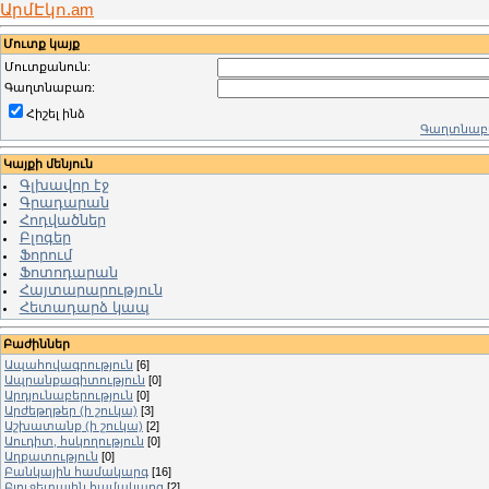
ԱրմԷկո.am
Մուտք կայք
Մուտքանուն:
Գաղտնաբառ:
Հիշել ինձ
Գաղտնաբա
Կայքի մենյուն
Գլխավոր էջ
Գրադարան
Հոդվածներ
Բլոգեր
Ֆորում
Ֆոտոդարան
Հայտարարություն
Հետադարձ կապ
Բաժիններ
Ապահովագրություն
[6]
Ապրանքագիտություն
[0]
Արդյունաբերություն
[0]
Արժեթղթեր (ի շուկա)
[3]
Աշխատանք (ի շուկա)
[2]
Աուդիտ, հսկողություն
[0]
Աղքատություն
[0]
Բանկային համակարգ
[16]
Բյուջետային համակարգ
[2]