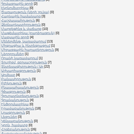
Գովազդային գործ
[2]
Էկոնոմետրիկա
[0]
Ծառայություն (ների շուկա)
[0]
Հարկային համակարգ
[3]
Հաշվապահություն
[6]
Ձեռնարկատիրություն
[0]
Մարքեթինգ և վաճառք
[10]
Մաթեմատիկա (բարձրագույն)
[0]
Մաքսային գործ
[4]
Մենեջմենթ, կառավարում
[13]
Միգրացիա և ինտեգրացում
[1]
Միջազգային հարաբերություն
[9]
Ներդրումներ
[1]
Որակի կառավարում
[1]
Տուրիզմ, զբոսաշրջություն
[7]
Տնտեսագիտություն / Այլ
[22]
Աշխարհագրություն
[1]
Արվեստ
[4]
Բանասիրություն
[3]
Բժշկություն
[0]
Բնապահպանություն
[2]
Գծագրություն
[0]
Գյուղատնտեսություն
[0]
Գրականություն
[4]
Ինֆորմատիկա
[0]
Իրավաբանություն
[18]
Լրագրություն
[2]
Լեզուներ
[3]
Կենսաբանություն
[0]
Կրոն, հավատք
[0]
Հոգեբանություն
[26]
Ճարտարապետություն
[0]