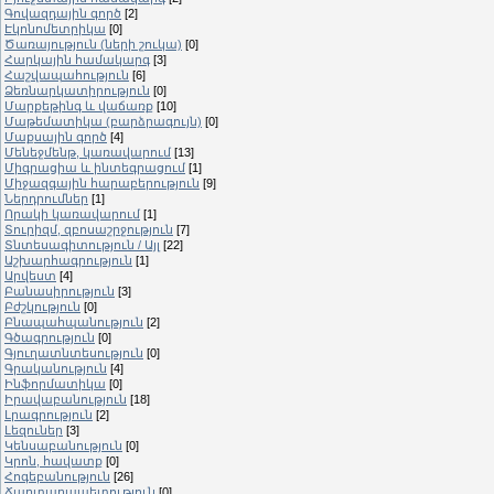
Գովազդային գործ
[2]
Էկոնոմետրիկա
[0]
Ծառայություն (ների շուկա)
[0]
Հարկային համակարգ
[3]
Հաշվապահություն
[6]
Ձեռնարկատիրություն
[0]
Մարքեթինգ և վաճառք
[10]
Մաթեմատիկա (բարձրագույն)
[0]
Մաքսային գործ
[4]
Մենեջմենթ, կառավարում
[13]
Միգրացիա և ինտեգրացում
[1]
Միջազգային հարաբերություն
[9]
Ներդրումներ
[1]
Որակի կառավարում
[1]
Տուրիզմ, զբոսաշրջություն
[7]
Տնտեսագիտություն / Այլ
[22]
Աշխարհագրություն
[1]
Արվեստ
[4]
Բանասիրություն
[3]
Բժշկություն
[0]
Բնապահպանություն
[2]
Գծագրություն
[0]
Գյուղատնտեսություն
[0]
Գրականություն
[4]
Ինֆորմատիկա
[0]
Իրավաբանություն
[18]
Լրագրություն
[2]
Լեզուներ
[3]
Կենսաբանություն
[0]
Կրոն, հավատք
[0]
Հոգեբանություն
[26]
Ճարտարապետություն
[0]