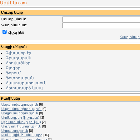
ԱրմԷկո.am
Մուտք կայք
Մուտքանուն:
Գաղտնաբառ:
Հիշել ինձ
Գաղտնաբա
Կայքի մենյուն
Գլխավոր էջ
Գրադարան
Հոդվածներ
Բլոգեր
Ֆորում
Ֆոտոդարան
Հայտարարություն
Հետադարձ կապ
Բաժիններ
Ապահովագրություն
[6]
Ապրանքագիտություն
[0]
Արդյունաբերություն
[0]
Արժեթղթեր (ի շուկա)
[3]
Աշխատանք (ի շուկա)
[2]
Աուդիտ, հսկողություն
[0]
Աղքատություն
[0]
Բանկային համակարգ
[16]
Բյուջետային համակարգ
[2]