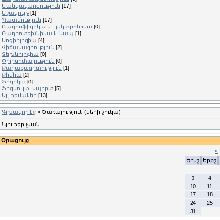
Մանկավարժություն
[17]
Մշակույթ
[1]
Պատմություն
[17]
Ռադիոֆիզիկա և էլեկտրոնիկա
[0]
Ռադիոտեխնիկա և կապ
[1]
Սոցիոլոգիա
[4]
Վիճակագրություն
[2]
Տեխնոլոգիա
[0]
Փիլիսոփայություն
[0]
Քաղաքագիտություն
[1]
Քիմիա
[2]
Ֆիզիկա
[0]
Ֆիզկուլտ, սպորտ
[5]
Այլ թեմաներ
[13]
Գլխավոր էջ
»
Ծառայություն (ների շուկա)
Նյութեր չկան
Օրացույց
«
Երկշ
Երքշ
3
4
10
11
17
18
24
25
31