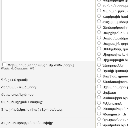
Գովազդային գ
Էկոնոմետրիկ
Ծառայություն 
Հարկային հա
Հաշվապահութ
Ձեռնարկատիրո
Մարքեթինգ և
Մաթեմատիկա 
Մաքսային գոր
Մենեջմենթ, կ
Միգրացիա և 
Միջազգային հ
Փոխարինել տողի անցումը
<BR>
տեգով
Ներդրումներ
Words:
0
, Characters:
0/0
Որակի կառավ
Տուրիզմ, զբոս
Գինը (ՀՀ դրամ):
Տնտեսագիտությ
Աշխարհագրութ
Հեղինակ / Վաճառող:
Արվեստ
Հեռախոս / Էլ-փոստ:
Բանասիրությո
Տարածաշրջան / Քաղաք:
Բժշկություն
Բնապահպանու
Տիպը (ռեֆ,կուրս,դիպլ) / էջ-ի քանակ:
Գծագրություն
Գյուղատնտեսո
Հայտարարության ամսաթիվը:
Կիրակի, 09 Օգս 26, 
Գրականությու