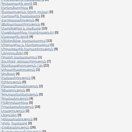
Գովազդային գործ
[2]
Էկոնոմետրիկա
[0]
Ծառայություն (ների շուկա)
[0]
Հարկային համակարգ
[3]
Հաշվապահություն
[6]
Ձեռնարկատիրություն
[0]
Մարքեթինգ և վաճառք
[10]
Մաթեմատիկա (բարձրագույն)
[0]
Մաքսային գործ
[4]
Մենեջմենթ, կառավարում
[13]
Միգրացիա և ինտեգրացում
[1]
Միջազգային հարաբերություն
[9]
Ներդրումներ
[1]
Որակի կառավարում
[1]
Տուրիզմ, զբոսաշրջություն
[7]
Տնտեսագիտություն / Այլ
[22]
Աշխարհագրություն
[1]
Արվեստ
[4]
Բանասիրություն
[3]
Բժշկություն
[0]
Բնապահպանություն
[2]
Գծագրություն
[0]
Գյուղատնտեսություն
[0]
Գրականություն
[4]
Ինֆորմատիկա
[0]
Իրավաբանություն
[18]
Լրագրություն
[2]
Լեզուներ
[3]
Կենսաբանություն
[0]
Կրոն, հավատք
[0]
Հոգեբանություն
[26]
Ճարտարապետություն
[0]