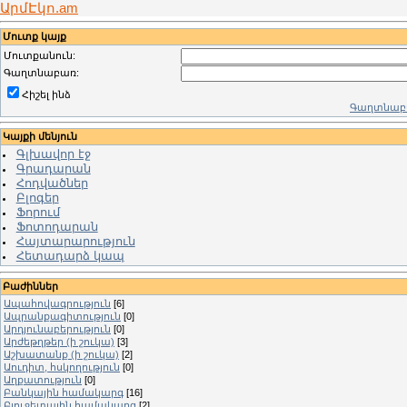
ԱրմԷկո.am
Մուտք կայք
Մուտքանուն:
Գաղտնաբառ:
Հիշել ինձ
Գաղտնաբա
Կայքի մենյուն
Գլխավոր էջ
Գրադարան
Հոդվածներ
Բլոգեր
Ֆորում
Ֆոտոդարան
Հայտարարություն
Հետադարձ կապ
Բաժիններ
Ապահովագրություն
[6]
Ապրանքագիտություն
[0]
Արդյունաբերություն
[0]
Արժեթղթեր (ի շուկա)
[3]
Աշխատանք (ի շուկա)
[2]
Աուդիտ, հսկողություն
[0]
Աղքատություն
[0]
Բանկային համակարգ
[16]
Բյուջետային համակարգ
[2]