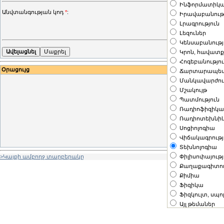
Ինֆորմատիկ
Անվտանգության կոդ
*
:
Իրավաբանութ
Լրագրություն
Լեզուներ
Կենսաբանությ
Կրոն, հավատ
Հոգեբանությո
Օրացույց
Ճարտարապետո
«
Մանկավարժու
Երկշ
Երքշ
Մշակույթ
Պատմություն
3
4
Ռադիոֆիզիկա 
10
11
Ռադիոտեխնի
17
18
Սոցիոլոգիա
24
25
Վիճակագրությ
31
Տեխնոլոգիա
Փիլիսոփայությ
>Կայքի ամբողջ տարբերակը
Քաղաքագիտու
Քիմիա
Ֆիզիկա
Ֆիզկուլտ, սպ
Այլ թեմաներ