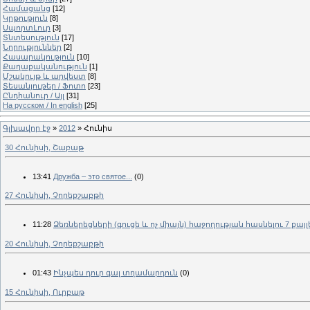
Համացանց
[12]
Կրթություն
[8]
ՍպորտԼուր
[3]
Տնտեսություն
[17]
Նորություններ
[2]
Հասարակություն
[10]
Քաղաքականություն
[1]
Մշակույթ և արվեստ
[8]
Տեսանյութեր / Ֆոտո
[23]
Ընդհանուր / Այլ
[31]
На русском / In english
[25]
Գլխավոր էջ
»
2012
»
Հունիս
30 Հունիսի, Շաբաթ
13:41
Дружба – это святое...
(0)
27 Հունիսի, Չորեքշաբթի
11:28
Ձեռներեցների (գուցե և ոչ միայն) հաջողության հասնելու 7 քայլ
20 Հունիսի, Չորեքշաբթի
01:43
Ինչպես դուր գալ տղամարդուն
(0)
15 Հունիսի, Ուրբաթ