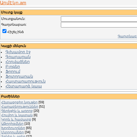
ԱրմԷկո.am
Մուտք կայք
Մուտքանուն:
Գաղտնաբառ:
Հիշել ինձ
Գաղտնաբա
Կայքի մենյուն
Գլխավոր էջ
Գրադարան
Հոդվածներ
Բլոգեր
Ֆորում
Ֆոտոդարան
Հայտարարություն
Հետադարձ կապ
Բաժիններ
Հետաքրքիր նյութեր
[59]
Հարաբերություններ
[51]
Գեղեցիկ և առողջ
[20]
Հումոր և կատակ
[6]
Կրոն և հավատք
[9]
Աֆորիզմներ
[10]
Խորհուրդներ
[65]
Մտորումներ
[34]
Տոներ և օրեր
[27]