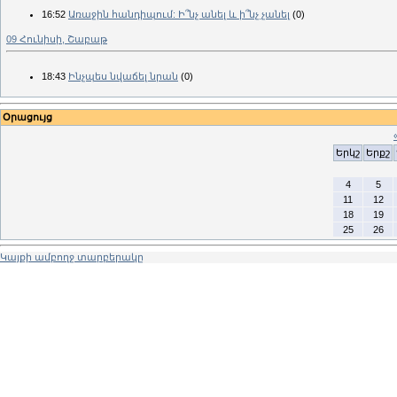
16:52
Առաջին հանդիպում: Ի՞նչ անել և ի՞նչ չանել
(0)
09 Հունիսի, Շաբաթ
18:43
Ինչպես նվաճել նրան
(0)
Օրացույց
Երկշ
Երքշ
4
5
11
12
18
19
25
26
Կայքի ամբողջ տարբերակը