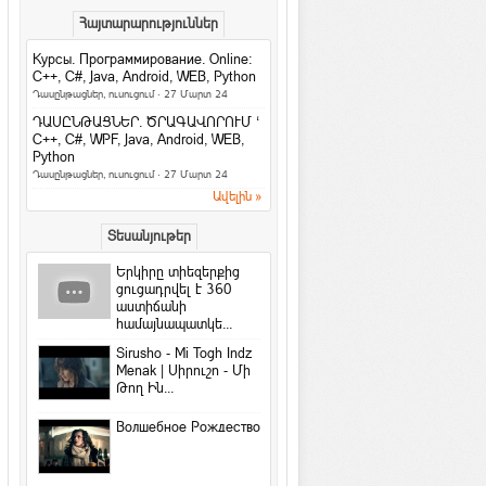
Facebook-ի նոր
Հայտարարություններ
տվյալների մշակման
կենտրոնը կաշխատի
Курсы. Программирование. Online:
քամու...
C++, C#, Java, Android, WEB, Python
Համացանց
·
rafoaper777
Դասընթացներ, ուսուցում
· 27 Մարտ 24
Все женщины продажны /Б. Шоу
ԴԱՍԸՆԹԱՑՆԵՐ. ԾՐԱԳԱՎՈՐՈՒՄ ‘
На русском / In english
C++, C#, WPF, Java, Android, WEB,
Python
6 պարզ միջոց՝ ամուսնությունը
Դասընթացներ, ուսուցում
· 27 Մարտ 24
երջանիկ դարձնելու համար
Ավելին »
Հարաբերություններ
Երջանկությունն ափի մեջ
Տեսանյութեր
Խորհուրդներ
Երկիրը տիեզերքից
Հրաշք Աղջիկ
ցուցադրվել է 360
աստիճանի
Մտորումներ
համայնապատկե...
4 լավագույն բանջարեղեն կանանց
համար
Sirusho - Mi Togh Indz
Menak | Սիրուշո - Մի
Հետաքրքիր նյութեր
·
Gevok
Թող Ին...
Գնահատի՛ր այն, ինչ ունես…
Խորհուրդներ
Волшебное Рождество
Պատասխանեք 4 հարցերի և
ստուգեք ձեր բնավորությունը