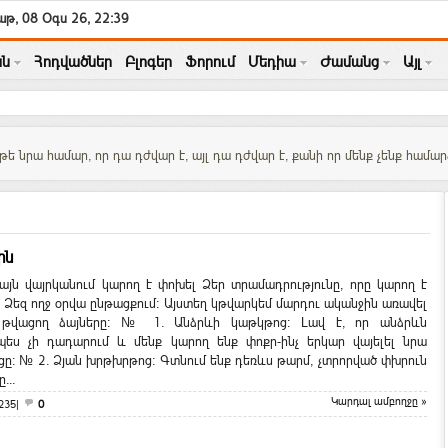
թ, 08 Օգս 26, 22:39
ն
Հոդվածներ
Բլոգեր
Ֆորում
Մեդիա
Ժամանց
Այլ
թե նրա համար, որ դա դժվար է, այլ դա դժվար է, քանի որ մենք չենք համա
ին
ձայն վայրկանում կարող է փոխել Ձեր տրամադրությունը, որը կարող է
լ Ձեզ ողջ օրվա ընթացքում: Այստեղ կթվարկեմ մարդու ականջին առավել
 թվացող ձայները: № 1. Անձրևի կաթկթոց: Լավ է, որ անձրևն
պես չի դադարում և մենք կարող ենք փոքր-ինչ երկար վայելել նրա
ը: № 2. Ձյան խրթխրթոց: Գտնում ենք դեռևս թարմ, չտրորված փխրուն
...
Կարդալ ամբողջը »
235|
0