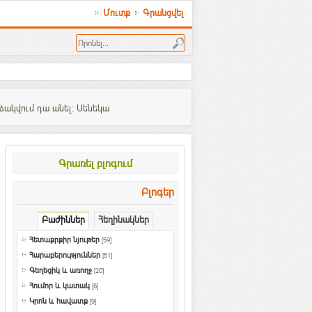
Մուտք
Գրանցվել
րձակվում դա անել: Սենեկա
Գրառել բլոգում
Բլոգեր
Բաժիններ
Հեղինակներ
Հետաքրքիր նյութեր
[59]
Հարաբերություններ
[51]
Գեղեցիկ և առողջ
[20]
Հումոր և կատակ
[6]
Կրոն և հավատք
[9]