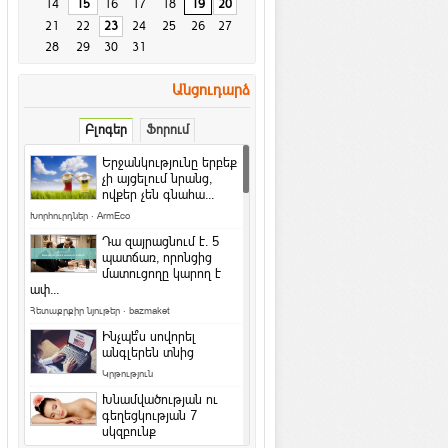
14
15
16
17
18
19
20
21
22
23
24
25
26
27
28
29
30
31
Անցուդարձ
Բլոգեր
Ֆորում
Երջանկությունը երբեք
չի այցելում նրանց,
ովքեր չեն գնահա...
Խորհուրդներ
·
ArmEco
Դա զայրացնում է․ 5
պատճառ, որոնցից
մատուցողը կարող է
ափ...
Հետաքրքիր նյութեր
·
bazmaket
Ինչպե՞ս սովորել
անգլերեն տնից
Կրթություն
Խնամվածության ու
գեղեցկության 7
սկզբունք