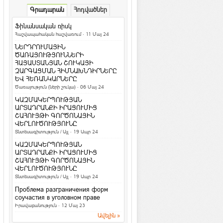
Գեղեցիկ և առողջ
·
ArmEco
Գրադարան
Հոդվածներ
Ի՞նչ դաջվածքներ են
նախընտրում հայերը և
Ֆինանսական ռիսկ
արդյո՞ք հասկանու...
Հաշվապահական հաշվառում
· 11 Մայ 24
Մշակույթ և արվեստ
·
ArmEco
ՆԵՐԴՐՈՒՄԱՅԻՆ
Երկնագույն աչքերով կատուն
ԾԱՌԱՅՈՒԹՅՈՒՆՆԵՐԻ
համացանցի աստղ է դարձել
ՀԱՅԱՍՏԱՆՅԱՆ ՇՈՒԿԱՅԻ
ԶԱՐԳԱՑՄԱՆ ՀԻՄՆԱԽՆԴԻՐՆԵՐԸ
Տեսանյութեր / Ֆոտո
ԵՎ ՀԵՌԱՆԿԱՐՆԵՐԸ
Ամանոր 2016` Կարմիր կամ Կրակե
Ծառայություն (ների շուկա)
· 06 Մայ 24
Կապիկի տարի
ԿԱԶՄԱԿԵՐՊՈՒԹՅԱՆ
Տոներ և օրեր
ԱՐՏԱԴՐԱՆՔԻ ԻՐԱՑՈՒՄԻՑ
ՇԱՀՈՒՅԹԻ ԳՈՐԾՈՆԱՅԻՆ
Կենդանակերպի
ՎԵՐԼՈՒԾՈՒԹՅՈՒՆԸ
ամենա-ամենա
Տնտեսագիտություն / Այլ
· 19 Ապր 24
նշանները. իմացիր, թե
ինչով ես ...
ԿԱԶՄԱԿԵՐՊՈՒԹՅԱՆ
Հասարակություն
ԱՐՏԱԴՐԱՆՔԻ ԻՐԱՑՈՒՄԻՑ
ՇԱՀՈՒՅԹԻ ԳՈՐԾՈՆԱՅԻՆ
4 հարց մտավոր կարողությունները
ՎԵՐԼՈՒԾՈՒԹՅՈՒՆԸ
ստուգելու համար
Տնտեսագիտություն / Այլ
· 19 Ապր 24
Հետաքրքիր նյութեր
·
ArmEco
Проблема разграничения форм
3 գաղտնիք, որոնք տղամարդիկ
соучастия в уголовном праве
երբեք չեն բարձրաձայնում
Իրավաբանություն
· 12 Մայ 23
Հարաբերություններ
·
ArmEco
Ավելին »