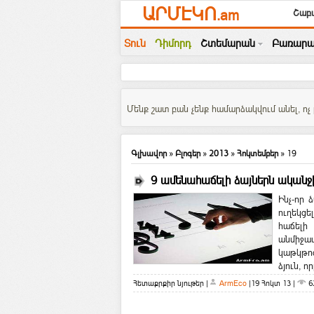
ԱՐՄԷԿՈ
.am
Շաբա
Տուն
Դիմորդ
Շտեմարան
Բառարա
Մենք շատ բան չենք համարձակվում անել, ոչ 
Գլխավոր
»
Բլոգեր
»
2013
»
Հոկտեմբեր
»
19
9 ամենահաճելի ձայներն ականջ
Ինչ-որ 
ուղեկցե
հաճելի
անմիջա
կաթկթոց
ձյուն, որը
Հետաքրքիր նյութեր
|
ArmEco
|
19 Հոկտ 13
|
6