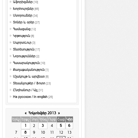
Աֆորիզմներ
[10]
Խորհուրդներ
[65]
Մտորումներ
[34]
Տոներ և օրեր
[27]
Համացանց
[12]
Կրթություն
[8]
ՍպորտԼուր
[3]
Տնտեսություն
[17]
Նորություններ
[2]
Հասարակություն
[10]
Քաղաքականություն
[1]
Մշակույթ և արվեստ
[8]
Տեսանյութեր / Ֆոտո
[23]
Ընդհանուր / Այլ
[31]
На русском / In english
[25]
«
Հոկտեմբեր 2013
»
Երկշ
Երքշ
Չոր
Հինգ
Ուրբ
Շաբ
Կիր
1
2
3
4
5
6
7
8
9
10
11
12
13