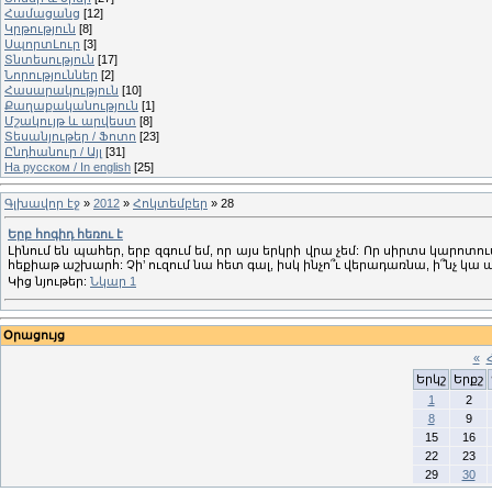
Համացանց
[12]
Կրթություն
[8]
ՍպորտԼուր
[3]
Տնտեսություն
[17]
Նորություններ
[2]
Հասարակություն
[10]
Քաղաքականություն
[1]
Մշակույթ և արվեստ
[8]
Տեսանյութեր / Ֆոտո
[23]
Ընդհանուր / Այլ
[31]
На русском / In english
[25]
Գլխավոր էջ
»
2012
»
Հոկտեմբեր
»
28
Երբ հոգիդ հեռու է
Լինում են պահեր, երբ զգում եմ, որ այս երկրի վրա չեմ: Որ սիրտս կարոտո
հեքիաթ աշխարհ: Չի’ ուզում նա հետ գալ, իսկ ինչո՞ւ վերադառնա, ի՞նչ կա
Կից նյութեր:
Նկար 1
Օրացույց
«
Երկշ
Երքշ
1
2
8
9
15
16
22
23
29
30