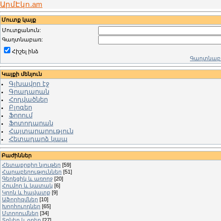
ԱրմԷկո.am
Մուտք կայք
Մուտքանուն:
Գաղտնաբառ:
Հիշել ինձ
Գաղտնաբա
Կայքի մենյուն
Գլխավոր էջ
Գրադարան
Հոդվածներ
Բլոգեր
Ֆորում
Ֆոտոդարան
Հայտարարություն
Հետադարձ կապ
Բաժիններ
Հետաքրքիր նյութեր
[59]
Հարաբերություններ
[51]
Գեղեցիկ և առողջ
[20]
Հումոր և կատակ
[6]
Կրոն և հավատք
[9]
Աֆորիզմներ
[10]
Խորհուրդներ
[65]
Մտորումներ
[34]
Տոներ և օրեր
[27]