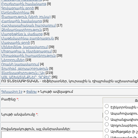
Բյուջետային համակարգ
[9]
Գովազդային գործ
[8]
Էկոնոմետրիկա
[5]
Ծառայություն (ների շուկա)
[6]
Հարկային համակարգ
[15]
Հաշվապահական հաշվառում
[17]
Ձեռնարկատիրություն
[27]
Մարքեթինգ և վաճառք
[53]
Մաթեմատիկա բարձրագույն
[5]
Մաքսային գործ
[7]
Մենեջմենթ, կառավարում
[39]
Միգրացիա և ինտեգրացում
[1]
Միջազգային հարաբերություն
[39]
Ներդրումներ
[19]
Որակի կառավարում
[4]
Տուրիզմ, զբոսաշրջություն
[9]
Տնտեսագիտություն / Այլ
[219]
ԱՅԼ ԱՇԽԱՏԱՆՔՆԵՐ, ԳՐՔԵՐ
[95]
ՈՉ ՏՆՏԵՍԱԳԻՏԱԿԱՆ - ռեֆերատներ, կուրսային և դիպլոմային աշխատանքն
Գլխավոր էջ
»
Файлы
» Նյութի ավելացում
Բաժինը
*
:
Էլեկտրոնային 
Ապահովագրութ
Նյութի անվանումը
*
:
Ապրանքագիտո
Արդյունաբերու
Բովանդակություն, այլ մանրամասներ:
Արժեթղթեր (ի 
Աշխատանք (ի 