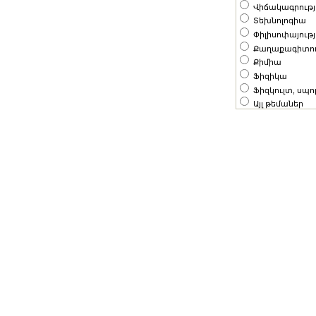
Վիճակագրությ
Տեխնոլոգիա
Փիլիսոփայությ
Քաղաքագիտու
Քիմիա
Ֆիզիկա
Ֆիզկուլտ, սպ
Այլ թեմաներ