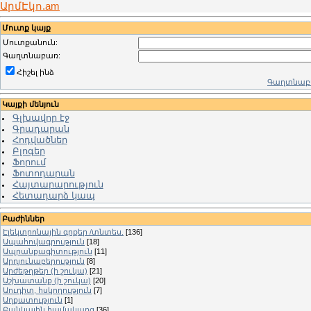
ԱրմԷկո.am
Մուտք կայք
Մուտքանուն:
Գաղտնաբառ:
Հիշել ինձ
Գաղտնաբա
Կայքի մենյուն
Գլխավոր էջ
Գրադարան
Հոդվածներ
Բլոգեր
Ֆորում
Ֆոտոդարան
Հայտարարություն
Հետադարձ կապ
Բաժիններ
Էլեկտրոնային գրքեր /տնտես.
[136]
Ապահովագրություն
[18]
Ապրանքագիտություն
[11]
Արդյունաբերություն
[8]
Արժեթղթեր (ի շուկա)
[21]
Աշխատանք (ի շուկա)
[20]
Աուդիտ, հսկողություն
[7]
Աղքատություն
[1]
Բանկային համակարգ
[36]