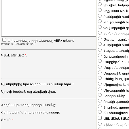
Աուդիտ, հսկող
Աղքատություն
Բանկային հա
Բյուջետային 
Գովազդային գ
Էկոնոմետրիկ
Ծառայություն 
Փոխարինել տողի անցումը
<BR>
տեգով
Words:
0
, Characters:
0/0
Հարկային հա
Հաշվապահակա
ԿՑԵԼ ՆՅՈւԹԸ
*
:
Ձեռնարկատիրո
Մարքեթինգ և
Մաթեմատիկա 
Մաքսային գոր
Մենեջմենթ, կ
Այլ սերվերից նյութի բեռնման համար հղում:
Միգրացիա և 
Միջազգային հ
Նյութի ծավալն այլ սերվերի վրա:
Ներդրումներ
Որակի կառավ
Հեղինակի / տեղադրողի անունը:
Տուրիզմ, զբոս
Հեղինակի / տեղադրողի Էլ-փոստը:
Տնտեսագիտությ
ԱՅԼ ԱՇԽԱՏԱՆՔ
ՏԻՊԸ
*
:
Ռեֆերատ/այլ
Էլեկտրոնային գ
Դիպլոմային