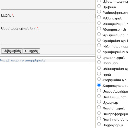
Աշխարհագրութ
PDF նյութ
Արվեստ
Բանասիրությո
ԼԵԶՈւ
*
:
Բժշկություն
Բնապահպանու
Անվտանգության կոդ
*
:
Գծագրություն
Գյուղատնտեսո
Գրականությու
Ինֆորմատիկ
Իրավաբանութ
Լրագրություն
Կայքի ամբողջ տարբերակը
Լեզուներ
Կենսաբանությ
Կրոն
Հոգեբանությո
Ճարտարապետո
Մաթեմատիկ
Մանկավարժու
Մշակույթ
Պատմություն
Ռադիոֆիզիկա 
Ռադիոտեխնի
Սոցիոլոգիա