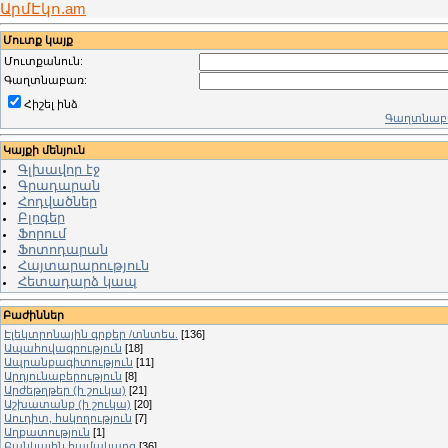
ԱրմԷկո.am
Մուտք կայք
Մուտքանուն:
Գաղտնաբառ:
Հիշել ինձ
Գաղտնաբա
Կայքի մենյուն
Գլխավոր էջ
Գրադարան
Հոդվածներ
Բլոգեր
Ֆորում
Ֆոտոդարան
Հայտարարություն
Հետադարձ կապ
Բաժիններ
Էլեկտրոնային գրքեր /տնտես.
[136]
Ապահովագրություն
[18]
Ապրանքագիտություն
[11]
Արդյունաբերություն
[8]
Արժեթղթեր (ի շուկա)
[21]
Աշխատանք (ի շուկա)
[20]
Աուդիտ, հսկողություն
[7]
Աղքատություն
[1]
Բանկային համակարգ
[36]