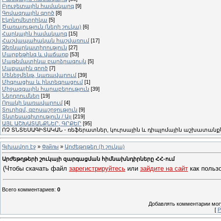
Բյուջետային համակարգ
[9]
Գովազդային գործ
[8]
Էկոնոմետրիկա
[5]
Ծառայություն (ների շուկա)
[6]
Հարկային համակարգ
[15]
Հաշվապահական հաշվառում
[17]
Ձեռնարկատիրություն
[27]
Մարքեթինգ և վաճառք
[53]
Մաթեմատիկա բարձրագույն
[5]
Մաքսային գործ
[7]
Մենեջմենթ, կառավարում
[39]
Միգրացիա և ինտեգրացում
[1]
Միջազգային հարաբերություն
[39]
Ներդրումներ
[19]
Որակի կառավարում
[4]
Տուրիզմ, զբոսաշրջություն
[9]
Տնտեսագիտություն / Այլ
[219]
ԱՅԼ ԱՇԽԱՏԱՆՔՆԵՐ, ԳՐՔԵՐ
[95]
ՈՉ ՏՆՏԵՍԱԳԻՏԱԿԱՆ - ռեֆերատներ, կուրսային և դիպլոմային աշխատանքն
Գլխավոր էջ
»
Файлы
»
Արժեթղթեր (ի շուկա)
Արժեթղթերի շուկայի զարգացման հիմնախնդիրները ՀՀ-ում
(Чтобы скачать файл
зарегистрируйтесь
или
зайдите на сайт
как пользо
Всего комментариев
:
0
Добавлять комментарии могу
[
Р