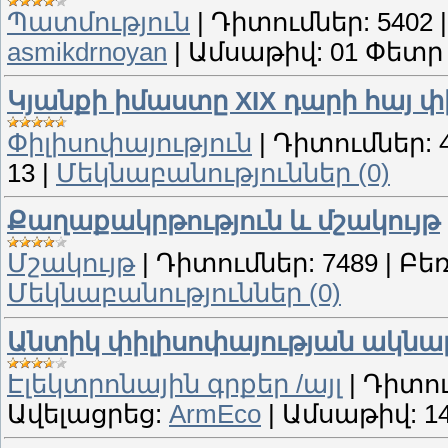
Պատմություն
|
Դիտումներ:
5402
asmikdrnoyan
|
Ամսաթիվ:
01 Փետր
Կյանքի իմաստը XIX դարի հայ 
Փիլիսոփայություն
|
Դիտումներ:
13
|
Մեկնաբանություններ (0)
Քաղաքակրթություն և մշակույթ
Մշակույթ
|
Դիտումներ:
7489
|
Բեռ
Մեկնաբանություններ (0)
Անտիկ փիլիսոփայության ակնարկ
Էլեկտրոնային գրքեր /այլ
|
Դիտու
Ավելացրեց:
ArmEco
|
Ամսաթիվ:
1