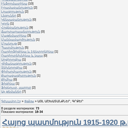
Ինֆորմատիկա
[10]
Իրավաբանություն
[2]
Լրագրություն
[2]
Լեզուներ
[2]
Կենսաբանություն
[0]
Կրոն
[1]
Հոգեբանություն
[9]
Ճարտարապետություն
[0]
Մաթեմատիկա
[3]
Մանկավարժություն
[1]
Մշակույթ
[2]
Պատմություն
[5]
Ռադիոֆիզիկա և էլեկտրոնիկա
[1]
Ռադիոտեխնիկա և կապ
[0]
Սոցիոլոգիա
[1]
Վիճակագրություն
[3]
Տեխնոլոգիա
[1]
Փիլիսոփայություն
[8]
Քաղաքագիտություն
[1]
Քիմիա
[0]
Ֆիզիկա
[1]
Ֆիզկուլտ, սպորտ
[2]
Այլ թեմաներ
[7]
Գլխավոր էջ
»
Файлы
» ԱՅԼ ԱՇԽԱՏԱՆՔՆԵՐ, ԳՐՔԵՐ
В разделе материалов
:
73
Показано материалов
:
18-34
Հայոց պատմություն 1915-1920 թ.