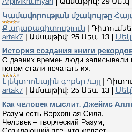
ArpiMkrtumyan
|
Ամսաթիվ:
29 Սեպ 
Կամավորության մշակույթը Հա
Քաղաքագիտություն
|
Դիտումնե
artak7
|
Ամսաթիվ:
25 Սեպ 13
|
Մեկ
История создания книги рекордо
С давних времѐн люди записывали в
потом стали печатать их.
Էլեկտրոնային գրքեր /այլ
|
Դիտու
artak7
|
Ամսաթիվ:
25 Սեպ 13
|
Մեկ
Как человек мыслит. Джеймс Алл
Разум есть Верховная Сила.
Человек – творческий Разум,
Созидающий все, что желает,