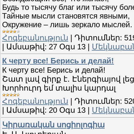
Будь то тысячу благ или тысячу бол
Тайные мысли становятся явными,
Окружение – лишь зеркало мыслей.
Հոգեբանություն
|
Դիտումներ:
51
|
Ամսաթիվ:
27 Օգս 13
|
Մեկնաբանո
К черту все! Берись и делай!
К черту все! Берись и делай!
Շատ լավ գիրք է․ Էներգիայով լեց
Խորհուրդ եմ տալիս կարդալ
Հոգեբանություն
|
Դիտումներ:
52
|
Ամսաթիվ:
20 Օգս 13
|
Մեկնաբանո
Կիրառական սոցիոլոգիա