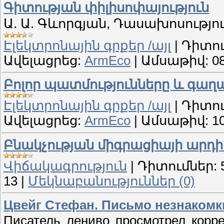
Գիտության փիլիսոփայություն
Ա. Ա. Գևորգյան, Դասախոսությո
Էլեկտրոնային գրքեր /այլ
|
Դիտու
Ավելացրեց:
ArmEco
|
Ամսաթիվ:
0
Բոլոր պատմությունները և գա
Էլեկտրոնային գրքեր /այլ
|
Դիտու
Ավելացրեց:
ArmEco
|
Ամսաթիվ:
1
Բնակչության միգրացիայի արդ
Վիճակագրություն
|
Դիտումներ:
13
|
Մեկնաբանություններ (0)
Цвейг Стефан. Письмо незнакомк
Писатель лениво просмотрел корре