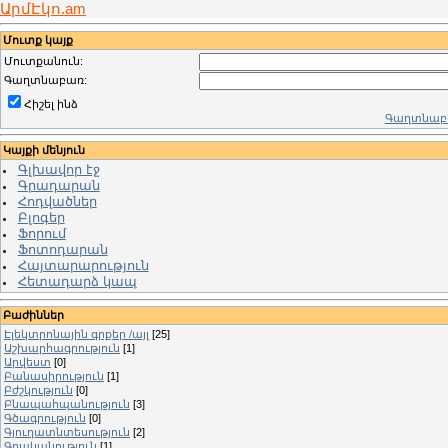
ԱրմԷկո.am
Մուտք կայք
Մուտքանուն:
Գաղտնաբառ:
Հիշել ինձ
Գաղտնաբա
Կայքի մենյուն
Գլխավոր էջ
Գրադարան
Հոդվածներ
Բլոգեր
Ֆորում
Ֆոտոդարան
Հայտարարություն
Հետադարձ կապ
Բաժիններ
Էլեկտրոնային գրքեր /այլ
[25]
Աշխարհագրություն
[1]
Արվեստ
[0]
Բանասիրություն
[1]
Բժշկություն
[0]
Բնապահպանություն
[3]
Գծագրություն
[0]
Գյուղատնտեսություն
[2]
Գրականություն
[1]