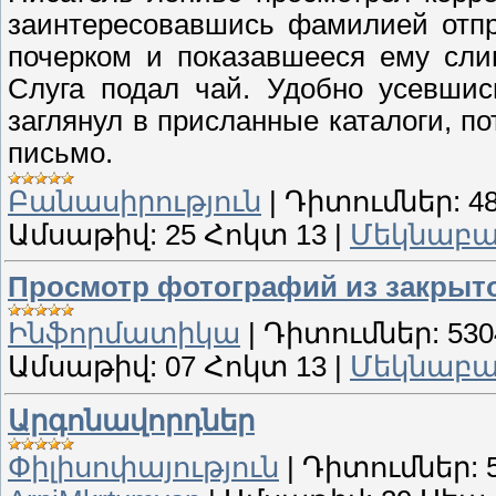
заинтересовавшись фамилией отпр
почерком и показавшееся ему сли
Слуга подал чай. Удобно усевшис
заглянул в присланные каталоги, по
письмо.
Բանասիրություն
|
Դիտումներ:
4
Ամսաթիվ:
25 Հոկտ 13
|
Մեկնաբան
Просмотр фотографий из закрыт
Ինֆորմատիկա
|
Դիտումներ:
530
Ամսաթիվ:
07 Հոկտ 13
|
Մեկնաբան
Արգոնավորդներ
Փիլիսոփայություն
|
Դիտումներ: