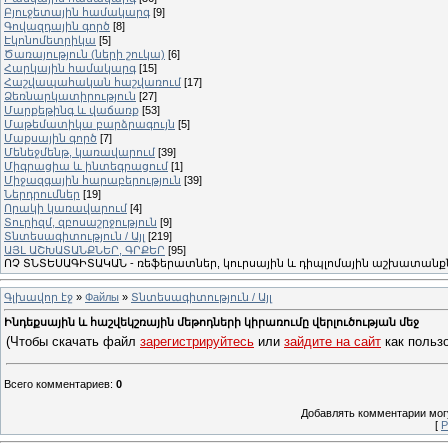
Բյուջետային համակարգ
[9]
Գովազդային գործ
[8]
Էկոնոմետրիկա
[5]
Ծառայություն (ների շուկա)
[6]
Հարկային համակարգ
[15]
Հաշվապահական հաշվառում
[17]
Ձեռնարկատիրություն
[27]
Մարքեթինգ և վաճառք
[53]
Մաթեմատիկա բարձրագույն
[5]
Մաքսային գործ
[7]
Մենեջմենթ, կառավարում
[39]
Միգրացիա և ինտեգրացում
[1]
Միջազգային հարաբերություն
[39]
Ներդրումներ
[19]
Որակի կառավարում
[4]
Տուրիզմ, զբոսաշրջություն
[9]
Տնտեսագիտություն / Այլ
[219]
ԱՅԼ ԱՇԽԱՏԱՆՔՆԵՐ, ԳՐՔԵՐ
[95]
ՈՉ ՏՆՏԵՍԱԳԻՏԱԿԱՆ - ռեֆերատներ, կուրսային և դիպլոմային աշխատանքն
Գլխավոր էջ
»
Файлы
»
Տնտեսագիտություն / Այլ
Ինդեքսային և հաշվեկշռային մեթոդների կիրառումը վերլուծության մեջ
(Чтобы скачать файл
зарегистрируйтесь
или
зайдите на сайт
как пользо
Всего комментариев
:
0
Добавлять комментарии могу
[
Р