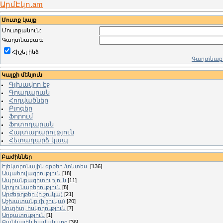
ԱրմԷկո.am
Մուտք կայք
Մուտքանուն:
Գաղտնաբառ:
Հիշել ինձ
Գաղտնաբա
Կայքի մենյուն
Գլխավոր էջ
Գրադարան
Հոդվածներ
Բլոգեր
Ֆորում
Ֆոտոդարան
Հայտարարություն
Հետադարձ կապ
Բաժիններ
Էլեկտրոնային գրքեր /տնտես.
[136]
Ապահովագրություն
[18]
Ապրանքագիտություն
[11]
Արդյունաբերություն
[8]
Արժեթղթեր (ի շուկա)
[21]
Աշխատանք (ի շուկա)
[20]
Աուդիտ, հսկողություն
[7]
Աղքատություն
[1]
Բանկային համակարգ
[36]