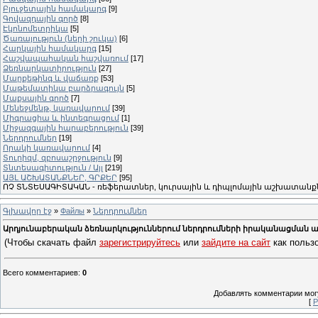
Բյուջետային համակարգ
[9]
Գովազդային գործ
[8]
Էկոնոմետրիկա
[5]
Ծառայություն (ների շուկա)
[6]
Հարկային համակարգ
[15]
Հաշվապահական հաշվառում
[17]
Ձեռնարկատիրություն
[27]
Մարքեթինգ և վաճառք
[53]
Մաթեմատիկա բարձրագույն
[5]
Մաքսային գործ
[7]
Մենեջմենթ, կառավարում
[39]
Միգրացիա և ինտեգրացում
[1]
Միջազգային հարաբերություն
[39]
Ներդրումներ
[19]
Որակի կառավարում
[4]
Տուրիզմ, զբոսաշրջություն
[9]
Տնտեսագիտություն / Այլ
[219]
ԱՅԼ ԱՇԽԱՏԱՆՔՆԵՐ, ԳՐՔԵՐ
[95]
ՈՉ ՏՆՏԵՍԱԳԻՏԱԿԱՆ - ռեֆերատներ, կուրսային և դիպլոմային աշխատանքն
Գլխավոր էջ
»
Файлы
»
Ներդրումներ
Արդյունաբերական ձեռնարկություններում ներդրումների իրականացման 
(Чтобы скачать файл
зарегистрируйтесь
или
зайдите на сайт
как пользо
Всего комментариев
:
0
Добавлять комментарии могу
[
Р