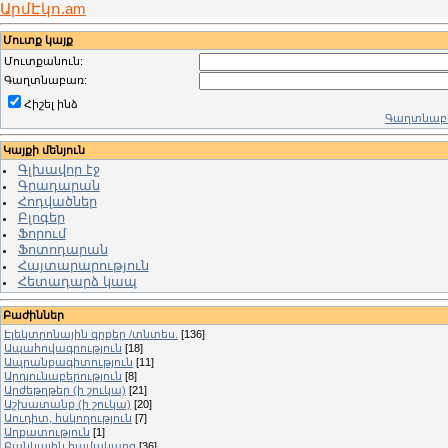
ԱրմԷկո.am
Մուտք կայք
Մուտքանուն:
Գաղտնաբառ:
Հիշել ինձ
Գաղտնաբա
Կայքի մենյուն
Գլխավոր էջ
Գրադարան
Հոդվածներ
Բլոգեր
Ֆորում
Ֆոտոդարան
Հայտարարություն
Հետադարձ կապ
Բաժիններ
Էլեկտրոնային գրքեր /տնտես.
[136]
Ապահովագրություն
[18]
Ապրանքագիտություն
[11]
Արդյունաբերություն
[8]
Արժեթղթեր (ի շուկա)
[21]
Աշխատանք (ի շուկա)
[20]
Աուդիտ, հսկողություն
[7]
Աղքատություն
[1]
Բանկային համակարգ
[36]