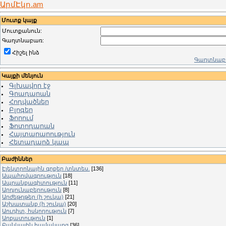
ԱրմԷկո.am
Մուտք կայք
Մուտքանուն:
Գաղտնաբառ:
Հիշել ինձ
Գաղտնաբա
Կայքի մենյուն
Գլխավոր էջ
Գրադարան
Հոդվածներ
Բլոգեր
Ֆորում
Ֆոտոդարան
Հայտարարություն
Հետադարձ կապ
Բաժիններ
Էլեկտրոնային գրքեր /տնտես.
[136]
Ապահովագրություն
[18]
Ապրանքագիտություն
[11]
Արդյունաբերություն
[8]
Արժեթղթեր (ի շուկա)
[21]
Աշխատանք (ի շուկա)
[20]
Աուդիտ, հսկողություն
[7]
Աղքատություն
[1]
Բանկային համակարգ
[36]