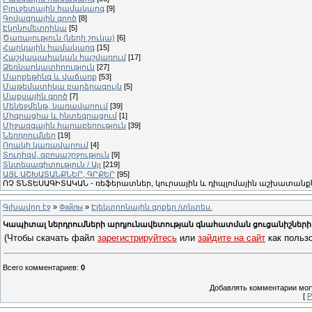
Բյուջետային համակարգ
[9]
Գովազդային գործ
[8]
Էկոնոմետրիկա
[5]
Ծառայություն (ների շուկա)
[6]
Հարկային համակարգ
[15]
Հաշվապահական հաշվառում
[17]
Ձեռնարկատիրություն
[27]
Մարքեթինգ և վաճառք
[53]
Մաթեմատիկա բարձրագույն
[5]
Մաքսային գործ
[7]
Մենեջմենթ, կառավարում
[39]
Միգրացիա և ինտեգրացում
[1]
Միջազգային հարաբերություն
[39]
Ներդրումներ
[19]
Որակի կառավարում
[4]
Տուրիզմ, զբոսաշրջություն
[9]
Տնտեսագիտություն / Այլ
[219]
ԱՅԼ ԱՇԽԱՏԱՆՔՆԵՐ, ԳՐՔԵՐ
[95]
ՈՉ ՏՆՏԵՍԱԳԻՏԱԿԱՆ - ռեֆերատներ, կուրսային և դիպլոմային աշխատանքն
Գլխավոր էջ
»
Файлы
»
Էլեկտրոնային գրքեր /տնտես.
Կապիտալ ներդրումների արդյունավետության գնահատման ցուցանիշներ
(Чтобы скачать файл
зарегистрируйтесь
или
зайдите на сайт
как пользо
Всего комментариев
:
0
Добавлять комментарии могу
[
Р