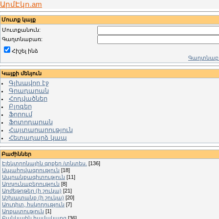
ԱրմԷկո.am
Մուտք կայք
Մուտքանուն:
Գաղտնաբառ:
Հիշել ինձ
Գաղտնաբա
Կայքի մենյուն
Գլխավոր էջ
Գրադարան
Հոդվածներ
Բլոգեր
Ֆորում
Ֆոտոդարան
Հայտարարություն
Հետադարձ կապ
Բաժիններ
Էլեկտրոնային գրքեր /տնտես.
[136]
Ապահովագրություն
[18]
Ապրանքագիտություն
[11]
Արդյունաբերություն
[8]
Արժեթղթեր (ի շուկա)
[21]
Աշխատանք (ի շուկա)
[20]
Աուդիտ, հսկողություն
[7]
Աղքատություն
[1]
Բանկային համակարգ
[36]