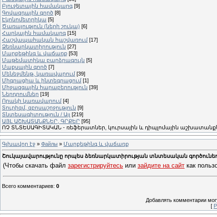
Բյուջետային համակարգ
[9]
Գովազդային գործ
[8]
Էկոնոմետրիկա
[5]
Ծառայություն (ների շուկա)
[6]
Հարկային համակարգ
[15]
Հաշվապահական հաշվառում
[17]
Ձեռնարկատիրություն
[27]
Մարքեթինգ և վաճառք
[53]
Մաթեմատիկա բարձրագույն
[5]
Մաքսային գործ
[7]
Մենեջմենթ, կառավարում
[39]
Միգրացիա և ինտեգրացում
[1]
Միջազգային հարաբերություն
[39]
Ներդրումներ
[19]
Որակի կառավարում
[4]
Տուրիզմ, զբոսաշրջություն
[9]
Տնտեսագիտություն / Այլ
[219]
ԱՅԼ ԱՇԽԱՏԱՆՔՆԵՐ, ԳՐՔԵՐ
[95]
ՈՉ ՏՆՏԵՍԱԳԻՏԱԿԱՆ - ռեֆերատներ, կուրսային և դիպլոմային աշխատանքն
Գլխավոր էջ
»
Файлы
»
Մարքեթինգ և վաճառք
Շուկայավարությունը որպես ձեռնարկատիրության տնտեսական գործունեու
(Чтобы скачать файл
зарегистрируйтесь
или
зайдите на сайт
как пользо
Всего комментариев
:
0
Добавлять комментарии могу
[
Р