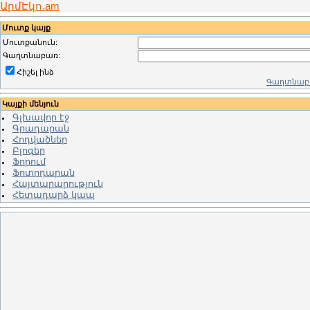
ԱրմԷկո.am
Մուտք կայք
Մուտքանուն:
Գաղտնաբառ:
Հիշել ինձ
Գաղտնաբա
Կայքի մենյուն
Գլխավոր էջ
Գրադարան
Հոդվածներ
Բլոգեր
Ֆորում
Ֆոտոդարան
Հայտարարություն
Հետադարձ կապ