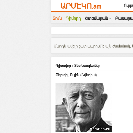
ԱՐՄԷԿՈ
.am
Ուրբ
Տուն
Դիմորդ
Շտեմարան
Բառարա
Մարդն ավելի շատ ապրում է այն ժամանակ, ե
Գլխավոր
»
Տնտեսագետներ
Բերտիլ Ուլին
(Շվեդիա)