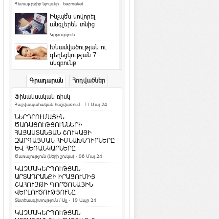
Հետաքրքիր նյութեր
·
bazmaket
Ինչպե՞ս սովորել
անգլերեն տնից
Կրթություն
Խնամվածության ու
գեղեցկության 7
սկզբունք
Գեղեցիկ և առողջ
·
ArmEco
Գրադարան
Հոդվածներ
Ի՞նչ դաջվածքներ են
նախընտրում հայերը և
Ֆինանսական ռիսկ
արդյո՞ք հասկանու...
Հաշվապահական հաշվառում
· 11 Մայ 24
Մշակույթ և արվեստ
·
ArmEco
ՆԵՐԴՐՈՒՄԱՅԻՆ
Երկնագույն աչքերով կատուն
ԾԱՌԱՅՈՒԹՅՈՒՆՆԵՐԻ
համացանցի աստղ է դարձել
ՀԱՅԱՍՏԱՆՅԱՆ ՇՈՒԿԱՅԻ
ԶԱՐԳԱՑՄԱՆ ՀԻՄՆԱԽՆԴԻՐՆԵՐԸ
Տեսանյութեր / Ֆոտո
ԵՎ ՀԵՌԱՆԿԱՐՆԵՐԸ
Ամանոր 2016` Կարմիր կամ Կրակե
Ծառայություն (ների շուկա)
· 06 Մայ 24
Կապիկի տարի
ԿԱԶՄԱԿԵՐՊՈՒԹՅԱՆ
Տոներ և օրեր
ԱՐՏԱԴՐԱՆՔԻ ԻՐԱՑՈՒՄԻՑ
ՇԱՀՈՒՅԹԻ ԳՈՐԾՈՆԱՅԻՆ
Կենդանակերպի
ՎԵՐԼՈՒԾՈՒԹՅՈՒՆԸ
ամենա-ամենա
Տնտեսագիտություն / Այլ
· 19 Ապր 24
նշանները. իմացիր, թե
ինչով ես ...
ԿԱԶՄԱԿԵՐՊՈՒԹՅԱՆ