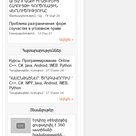
Հասարակություն
ԱՐՏԱԴՐԱՆՔԻ ԻՐԱՑՈՒՄԻՑ
ՇԱՀՈՒՅԹԻ ԳՈՐԾՈՆԱՅԻՆ
4 հարց մտավոր կարողությունները
ՎԵՐԼՈՒԾՈՒԹՅՈՒՆԸ
ստուգելու համար
Տնտեսագիտություն / Այլ
· 19 Ապր 24
Հետաքրքիր նյութեր
·
ArmEco
Проблема разграничения форм
3 գաղտնիք, որոնք տղամարդիկ
соучастия в уголовном праве
երբեք չեն բարձրաձայնում
Իրավաբանություն
· 12 Մայ 23
Հարաբերություններ
·
ArmEco
Ավելին »
Facebook-ի նոր
Հայտարարություններ
տվյալների մշակման
կենտրոնը կաշխատի
Курсы. Программирование. Online:
քամու...
C++, C#, Java, Android, WEB, Python
Համացանց
·
rafoaper777
Դասընթացներ, ուսուցում
· 27 Մարտ 24
Все женщины продажны /Б. Шоу
ԴԱՍԸՆԹԱՑՆԵՐ. ԾՐԱԳԱՎՈՐՈՒՄ ‘
На русском / In english
C++, C#, WPF, Java, Android, WEB,
Python
6 պարզ միջոց՝ ամուսնությունը
Դասընթացներ, ուսուցում
· 27 Մարտ 24
երջանիկ դարձնելու համար
Ավելին »
Հարաբերություններ
Երջանկությունն ափի մեջ
Տեսանյութեր
Խորհուրդներ
Երկիրը տիեզերքից
Հրաշք Աղջիկ
ցուցադրվել է 360
աստիճանի
Մտորումներ
համայնապատկե...