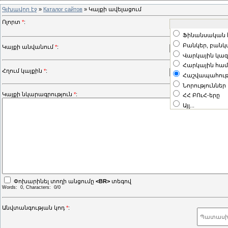
Գլխավոր էջ
»
Каталог сайтов
» Կայքի ավելացում
Ոլորտ
*
:
Ֆինանսական
Բանկեր, բանկ
Կայքի անվանում
*
:
Վարկային կազ
Հարկային հա
Հղում կայքին
*
:
Հաշվապահութ
Նորություններ
Կայքի նկարագրություն
*
:
ՀՀ ԲՈւՀ-երը
Այլ...
Փոխարինել տողի անցումը
<BR>
տեգով
Words:
0
, Characters:
0/0
Անվտանգության կոդ
*
: