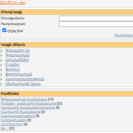
ԱրմԷկո.am
Մուտք կայք
Մուտքանուն:
Գաղտնաբառ:
Հիշել ինձ
Գաղտնաբա
Կայքի մենյուն
Գլխավոր էջ
Գրադարան
Հոդվածներ
Բլոգեր
Ֆորում
Ֆոտոդարան
Հայտարարություն
Հետադարձ կապ
Բաժիններ
Ֆինանսական համակարգ
[13]
Բանկեր, բանկային համակարգ
[22]
Վարկային կազմակերպություն
[5]
Հարկային համակարգ
[2]
Հաշվապահություն
[4]
Նորություններ
[3]
ՀՀ ԲՈւՀ-երը
[4]
Այլ...
[22]