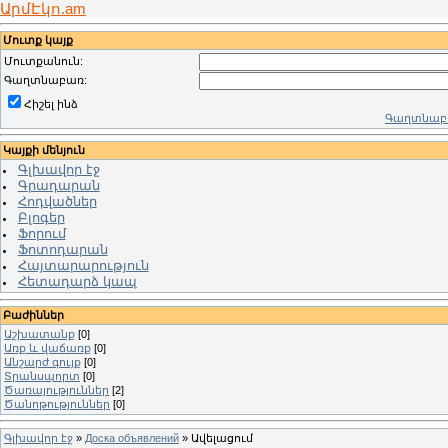
ԱրմԷկո.am
Մուտք կայք
Մուտքանուն:
Գաղտնաբառ:
Հիշել ինձ
Գաղտնաբա
Կայքի մենյուն
Գլխավոր էջ
Գրադարան
Հոդվածներ
Բլոգեր
Ֆորում
Ֆոտոդարան
Հայտարարություն
Հետադարձ կապ
Բաժիններ
Աշխատանք
[0]
Առք և վաճառք
[0]
Անշարժ գույք
[0]
Տրանսպորտ
[0]
Ծառայություններ
[2]
Ծանոթություններ
[0]
Գլխավոր էջ
»
Доска объявлений
» Ավելացում