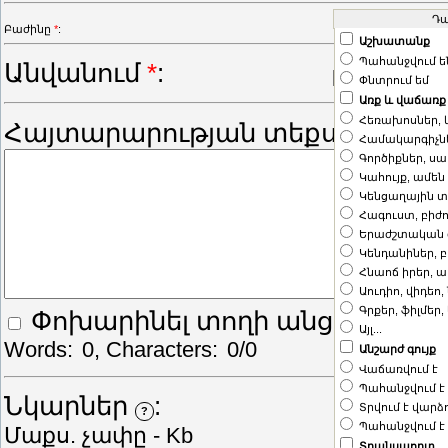
Բաժինը
*
:
Աշխատանք
Պահանջվում ե
Անվանում
*
:
Փնտրում եմ
Առք և վաճառք
Հեռախոսներ,
Հայտարարության տեքստը
*
:
Համակարգիչն
Գործիքներ, ս
Կահույք, ամե
Կենցաղային 
Հագուստ, բիժ
Երաժշտական 
Կենդանիներ, բ
Հնաոճ իրեր, 
Աուդիո, վիդեո,
Գրքեր, ֆիլմեր,
Փոխարինել տողի անցումը
<B
Այլ...
Words:
0
, Characters:
0/0
Անշարժ գույք
Վաճառվում է
Պահանջվում է
Նկարներ
:
Default l
Տրվում է վարձ
?
Պահանջվում է
Մաքս. չափը -
Kb
Տրանսպորտ