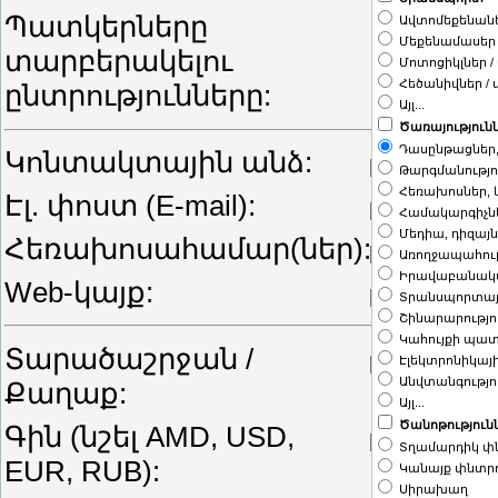
Պատկերները
Apply a
Ավտոմեքենան
Մեքենամասեր
տարբերակելու
Մոտոցիկլներ /
Հեծանիվներ /
ընտրությունները:
Այլ...
Ծառայություն
Դասընթացներ, 
Կոնտակտային անձ:
Թարգմանությո
Հեռախոսներ,
Էլ. փոստ (E-mail):
Համակարգիչն
Մեդիա, դիզայ
Հեռախոսահամար(ներ):
Առողջապահութ
Իրավաբանակ
Web-կայք:
Տրանսպորտայ
Շինարարությո
Կահույքի պա
Տարածաշրջան /
Էլեկտրոնիկայ
Անվտանգությո
Քաղաք:
Այլ...
Ծանոթություն
Գին (նշել AMD, USD,
Տղամարդիկ փ
EUR, RUB):
Կանայք փնտր
Սիրախաղ