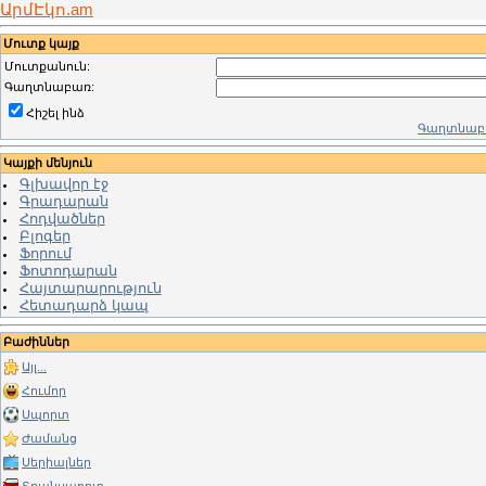
ԱրմԷկո.am
Մուտք կայք
Մուտքանուն:
Գաղտնաբառ:
Հիշել ինձ
Գաղտնաբա
Կայքի մենյուն
Գլխավոր էջ
Գրադարան
Հոդվածներ
Բլոգեր
Ֆորում
Ֆոտոդարան
Հայտարարություն
Հետադարձ կապ
Բաժիններ
Այլ...
Հումոր
Սպորտ
Ժամանց
Սերիալներ