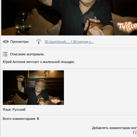
Просмотры
:
30 վայրկյան ... | 30 секунд о...
Описание материала
:
Юрий Антонов мечтает о маленькой лошадке.
Язык
: Русский
Всего комментариев
:
0
Добавлять комментарии могу
[
Р