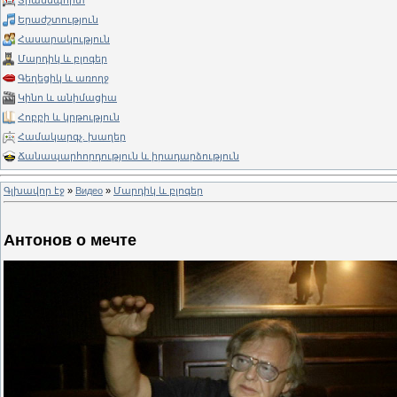
Տրանսպորտ
Երաժշտություն
Հասարակություն
Մարդիկ և բլոգեր
Գեղեցիկ և առողջ
Կինո և անիմացիա
Հոբբի և կրթություն
Համակարգչ. խաղեր
Ճանապարհորդություն և իրադարձություն
Գլխավոր էջ
»
Видео
»
Մարդիկ և բլոգեր
Антонов о мечте