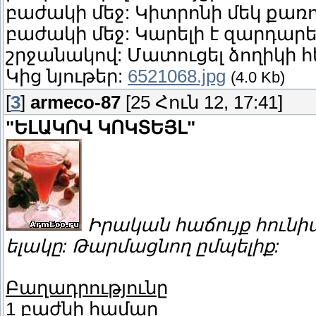
բաժակի մեջ: Կիտրոնի մեկ քառո
բաժակի մեջ: Կարելի է զարդարե
շրջանակով: Մատուցել ձողիկի հ
Կից նյութեր:
6521068.jpg
(4.0 Kb)
[
3
]
armeco-87
[25 Հուն 12, 17:41]
"ԵԼԱԿՈՎ ԿՈԿՏԵՅԼ"
Իրական հաճույք հունիս 
ելակը: Թարմացնող ըմպելիք:
Բաղադրությունը
1 բաժնի համար