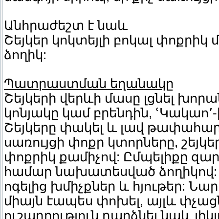
Անհրաժեշտ է նաև
Շեյկեր կոկտեյլի բոկալ փոքրի
ձողիկ:
Պատրաստման եղանակը
Շեյկերի վերևի մասը լցնել խոր
կոնյակը կամ բրենդին, ՙԿակաո՚-ի
Շեյկերը փակել և լավ թափահարել 
սառույցի փոքր կտորները, շեյկե
փոքրիկ քամիչով: Ըմպելիքը զար
համար նախատեսված ձողիկով:
ոգելից խմիչքներ և հյութեր: Նար
միայն էապես փոխել, այլև փչացն
ուշադրություն դարձնել նաև լիկ