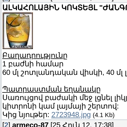
ԱԼԿԱՀՈԼԱՅԻՆ ԿՈԿՏԵՅԼ "ԺԱՆԳ
Բաղադրությունը
1 բաժնի համար
60 մլ շոտլանդական վիսկի, 40 մլ 
Պատրաստման եղանակը
Սառույցով բաժակի մեջ լցնել լի
կիտրոնի կամ լայմայի շերտով:
Կից նյութեր:
2723948.jpg
(4.1 Kb)
[
2
]
armeco-87
[25 Հուն 12, 17:38]