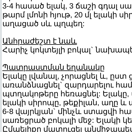
3-4 հասած ելակ, 3 ճաշի գդալ ս
թարմ լմոնի հյութ, 20 մլ ելակի ս
աղացած սև պղպեղ:
Անհրաժեշտ է նաև
Հարիչ կոկտեյլի բոկալ` նախապ
Պատրաստման եղանակը
Ելակը լվանալ, չորացնել և, ըս
առանձնացնել` զարդարելու հ
պտղակոթերը հեռացնել: Ելակը, մ
ելակի սիրոպը, թեքիլան, աղը և
6-8 վայրկյան` մինչև ստացվի հ
սառեցրած բոկալի մեջ: Ելակի կե
Ըմպելիքը մատուցել անմիջապե