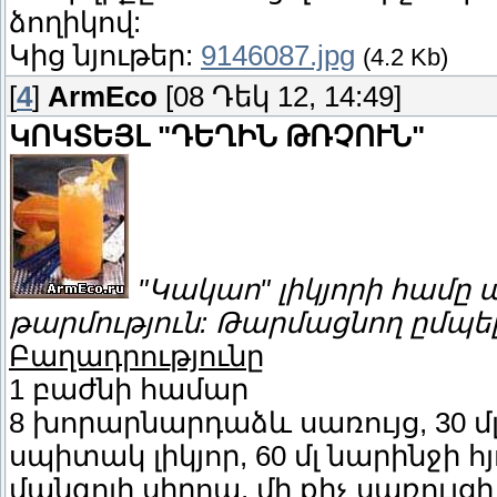
ձողիկով:
Կից նյութեր:
9146087.jpg
(4.2 Kb)
[
4
]
ArmEco
[08 Դեկ 12, 14:49]
ԿՈԿՏԵՅԼ "ԴԵՂԻՆ ԹՌՉՈՒՆ"
"Կակաո" լիկյորի համը 
թարմություն: Թարմացնող ըմպել
Բաղադրությունը
1 բաժնի համար
8 խորարնարդաձև սառույց, 30 մլ
սպիտակ լիկյոր, 60 մլ նարինջի հյո
մանգոյի սիրոպ, մի քիչ սառույ