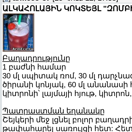
ԱԼԿԱՀՈԼԱՅԻՆ ԿՈԿՏԵՅԼ "ԶՈՄԲ
Բաղադրությունը
1 բաժնի համար
30 մլ սպիտակ ռոմ, 30 մլ դարչնագու
ծիրանի կոնյակ, 60 մլ անանասի հյ
կիտրոնի՝ լայմայի հյութ, կիտրոն,
Պատրաստման եղանակը
Շեյկերի մեջ լցնել բոլոր բաղադր
թափահարել սառույցի հետ: Հետ