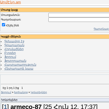
ԱրմԷկո.am
Մուտք կայք
Մուտքանուն:
Գաղտնաբառ:
Հիշել ինձ
Գաղտնաբա
Կայքի մենյուն
Գլխավոր էջ
Գրադարան
Հոդվածներ
Բլոգեր
Ֆորում
Ֆոտոդարան
Հայտարարություն
Հետադարձ կապ
Էջ
1
-րդ
1
-ից
1
Ֆորում
»
Խոհանոց
»
Կոկտեյլներ
Կոկտեյլներ
[
1
]
armeco-87
[25 Հուն 12, 17:37]