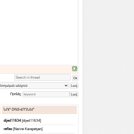
Որոնել:
ՆՈՐ ՕԳՏՎՈՂՆԵՐ
dijed11634
[dijed11634]
reflex
[Narine Karapetyan]