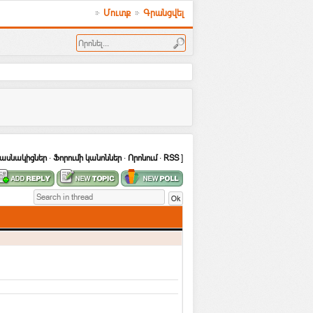
Մուտք
Գրանցվել
ասնակիցներ
·
Ֆորումի կանոններ
·
Որոնում
·
RSS
]