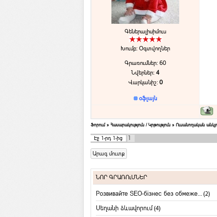
Գեներալիսիմուս
Խումբ: Օգտվողներ
Գրառումներ:
60
Նվերներ:
4
Վարկանիշ:
0
օֆլայն
Ֆորում
»
Հասարակություն / Կրթություն
»
Ուսանողական անկյո
1
Էջ
1
-րդ
1
-ից
ՆՈՐ ԳՐԱՌՈւՄՆԵՐ
Розвивайте SEO-бізнес без обмеже...
(2)
Սեղանի ձևավորում
(4)