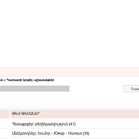
ւն
»
Պատրաստի նյութեր, աշխատանքներ
ԹԵԺ ԹԵՄԱՆԵՐ
Հետաքրքիր տեղեկատվություն
(41)
Անեկտոդներ, հումոր - Юмор - Humour
(39)