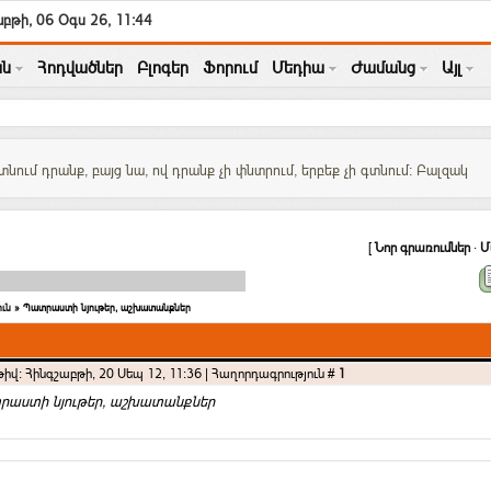
բթի, 06 Օգս 26, 11:44
ն
Հոդվածներ
Բլոգեր
Ֆորում
Մեդիա
Ժամանց
Այլ
տնում դրանք, բայց նա, ով դրանք չի փնտրում, երբեք չի գտնում: Բալզակ
[
Նոր գրառումներ
·
Մ
ւն
»
Պատրաստի նյութեր, աշխատանքներ
իվ: Հինգշաբթի, 20 Սեպ 12, 11:36 | Հաղորդագրություն #
1
րաստի նյութեր, աշխատանքներ