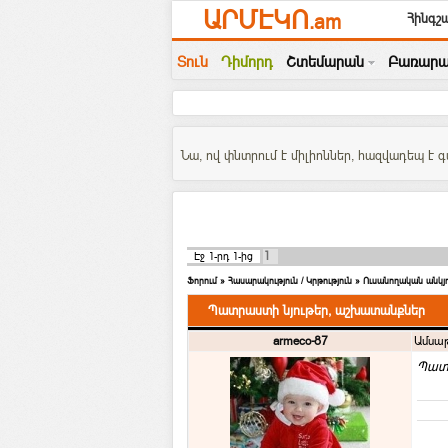
ԱՐՄԷԿՈ
.am
Հինգշա
Տուն
Դիմորդ
Շտեմարան
Բառարա
Նա, ով փնտրում է միլիոններ, հազվադեպ է գ
1
Էջ
1
-րդ
1
-ից
Ֆորում
»
Հասարակություն / Կրթություն
»
Ուսանողական անկյո
Պատրաստի նյութեր, աշխատանքներ
armeco-87
Ամսաթ
Պատ