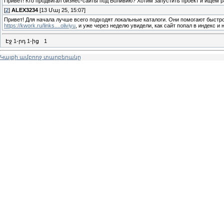
Привет! Кто продвигал бизнес-сайты под Боливию? Хотим запустить проект и ищем р
[
2
]
ALEX3234
[13 Մայ 25, 15:07]
Привет! Для начала лучше всего подходят локальные каталоги. Они помогают быстр
https://kwork.ru/links....oliviyu
, и уже через неделю увидели, как сайт попал в индекс 
Էջ
1
-րդ
1
-ից
1
Կայքի ամբողջ տարբերակը