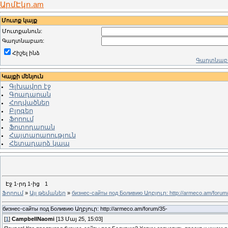
ԱրմԷկո.am
Մուտք կայք
Մուտքանուն:
Գաղտնաբառ:
Հիշել ինձ
Գաղտնաբա
Կայքի մենյուն
Գլխավոր էջ
Գրադարան
Հոդվածներ
Բլոգեր
Ֆորում
Ֆոտոդարան
Հայտարարություն
Հետադարձ կապ
Էջ
1
-րդ
1
-ից
1
Ֆորում
»
Այլ թեմաներ
»
бизнес-сайты под Боливию Աղբյուր: http://armeco.am/forum
бизнес-сайты под Боливию Աղբյուր: http://armeco.am/forum/35-
[
1
]
CampbellNaomi
[13 Մայ 25, 15:03]