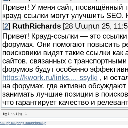
Привет! У меня сайт, посвящённый 
крауд-ссылки могут улучшить SEO. К
[
2
]
RuthRichards
[28 Մարտ 25, 11:5
Привет! Крауд-ссылки — это ссылки
форумах. Они помогают повысить рей
поисковики видят такие ссылки как
сайтов, связанных с транспортными
форумов будут особенно эффективн
https://kwork.ru/links....-ssylki
, и ост
на форумах, где активно обсуждают 
занимать лучшие позиции в поисков
что гарантирует качество и релеван
Էջ
1
-րդ
1
-ից
1
Կայքի ամբողջ տարբերակը