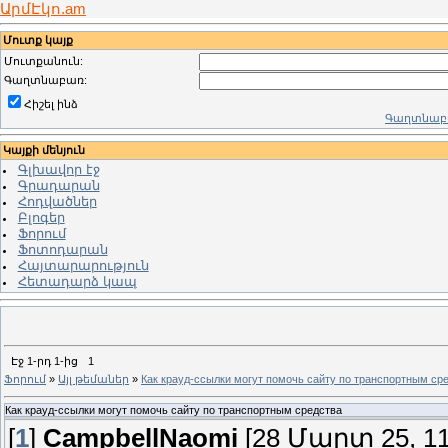
ԱրմԷկո.am
Մուտք կայք
Մուտքանուն:
Գաղտնաբառ:
Հիշել ինձ
Գաղտնաբա
Կայքի մենյուն
Գլխավոր էջ
Գրադարան
Հոդվածներ
Բլոգեր
Ֆորում
Ֆոտոդարան
Հայտարարություն
Հետադարձ կապ
Էջ
1
-րդ
1
-ից
1
Ֆորում
»
Այլ թեմաներ
»
Как крауд-ссылки могут помочь сайту по транспортным ср
Как крауд-ссылки могут помочь сайту по транспортным средства
[
1
]
CampbellNaomi
[28 Մարտ 25, 11