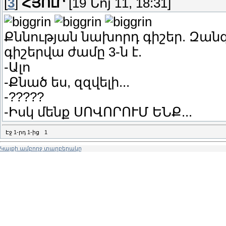
[
3
]
ՀՅՈւՐ
[19 Նոյ 11, 18:31]
Քննության նախորդ գիշեր. Զանգ
գիշերվա ժամը 3-ն է.
-Ալո
-Քնած ես, զզվելի...
-?????
-Իսկ մենք ՍՈՎՈՐՈՒՄ ԵՆՔ...
Էջ
1
-րդ
1
-ից
1
Կայքի ամբողջ տարբերակը