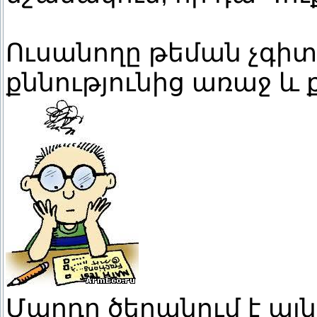
Ուսանողը թեման չգիտի
քննությունից առաջ և 
Մարդը ծերանում է այ