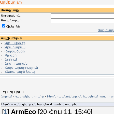
ԱրմԷկո.am
Մուտք կայք
Մուտքանուն:
Գաղտնաբառ:
Հիշել ինձ
Գաղտնաբա
Կայքի մենյուն
Գլխավոր էջ
Գրադարան
Հոդվածներ
Բլոգեր
Ֆորում
Ֆոտոդարան
Հայտարարություն
Հետադարձ կապ
Էջ
1
-րդ
1
-ից
1
Ֆորում
»
Կատակներ, հումոր
»
Ինչո՞ւ ուսանողները չեն հասցնում դասերը ս
Ինչո՞ւ ուսանողները չեն հասցնում դասերը սովորել…
[
1
]
ArmEco
[20 Հուլ 11, 15:40]